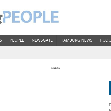
S
PEOPLE
NEWSGATE
HAMBURG NEWS
PODC
D
b