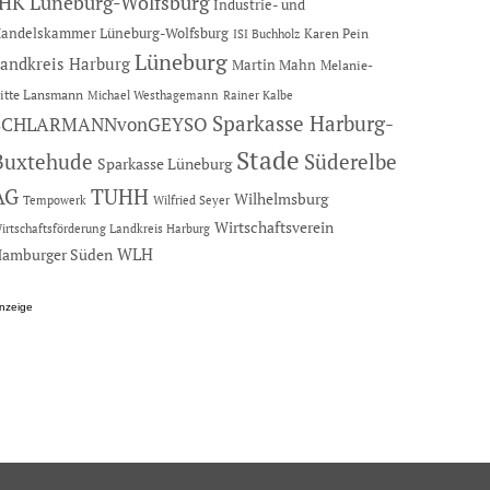
IHK Lüneburg-Wolfsburg
Industrie- und
andelskammer Lüneburg-Wolfsburg
Karen Pein
ISI Buchholz
Lüneburg
andkreis Harburg
Martin Mahn
Melanie-
itte Lansmann
Michael Westhagemann
Rainer Kalbe
Sparkasse Harburg-
SCHLARMANNvonGEYSO
Stade
Buxtehude
Süderelbe
Sparkasse Lüneburg
AG
TUHH
Wilhelmsburg
Tempowerk
Wilfried Seyer
Wirtschaftsverein
irtschaftsförderung Landkreis Harburg
amburger Süden
WLH
nzeige