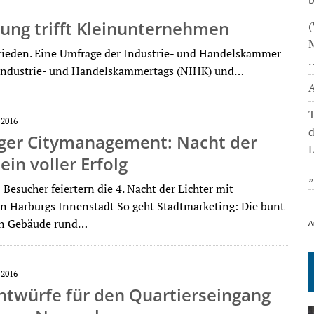
ung trifft Kleinunternehmen
(
M
rieden. Eine Umfrage der Industrie- und Handelskammer
 Industrie- und Handelskammertags (NIHK) und…
A
T
 2016
ger Citymanagement: Nacht der
L
ein voller Erfolg
Besucher feiertern die 4. Nacht der Lichter mit
 in Harburgs Innenstadt So geht Stadtmarketing: Die bunt
en Gebäude rund…
A
 2016
ntwürfe für den Quartierseingang