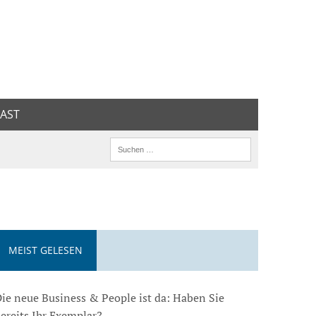
AST
MEIST GELESEN
ie neue Business & People ist da: Haben Sie
ereits Ihr Exemplar?