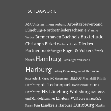
SCHLAGWORTE
Arbeitgeberverband
AGA Unternehmensverband
Lüneburg-Nordostniedersachsen e.V
Arne
Buxtehude
Bremerhaven
Buchholz
Weber
Dierkes
Christoph Birkel
Corinna Horeis
Partner
Engel & Völkers
Dr. Olaf Krüger
Frank
Hamburg
Horch
Hamburger Volksbank
Harburg
Hartmann
Harburg Citymanagement
HELIOS Mariahilf Klinik
Haustechnik
Haspa
HC Hagemann
hit-Technopark
Hamburg
IBA
Hochschule 21
IHK Lüneburg-Wolfsburg
Hamburg
Industrie-
und Handelskammer Lüneburg-Wolfsburg
ISI Buchholz
Lüneburg
Landkreis Harburg
Martin
Karen Pein