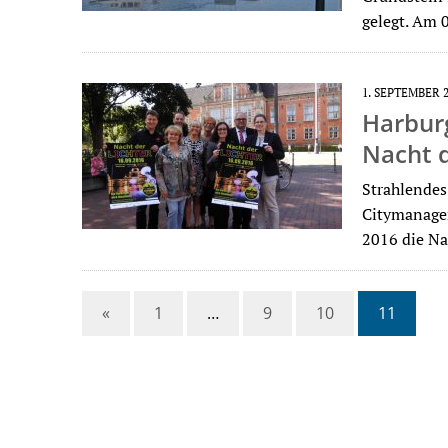
gelegt. Am 
1. SEPTEMBER 
Harbur
Nacht d
Strahlendes
Citymanagem
2016 die Na
«
1
…
9
10
11