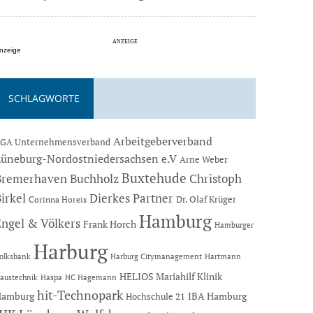
nzeige
SCHLAGWORTE
Arbeitgeberverband
GA Unternehmensverband
Lüneburg-Nordostniedersachsen e.V
Arne Weber
Buxtehude
Bremerhaven
Buchholz
Christoph
Dierkes Partner
irkel
Dr. Olaf Krüger
Corinna Horeis
Hamburg
Engel & Völkers
Frank Horch
Hamburger
Harburg
Hartmann
olksbank
Harburg Citymanagement
HELIOS Mariahilf Klinik
austechnik
Haspa
HC Hagemann
hit-Technopark
Hamburg
IBA Hamburg
Hochschule 21