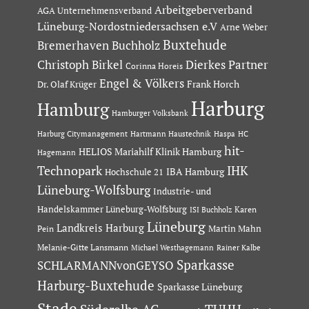
Arbeitgeberverband
AGA Unternehmensverband
Lüneburg-Nordostniedersachsen e.V
Arne Weber
Buxtehude
Bremerhaven
Buchholz
Dierkes Partner
Christoph Birkel
Corinna Horeis
Engel & Völkers
Dr. Olaf Krüger
Frank Horch
Harburg
Hamburg
Hamburger Volksbank
Hartmann Haustechnik
Haspa
Harburg Citymanagement
HC
hit-
HELIOS Mariahilf Klinik Hamburg
Hagemann
Technopark
IHK
IBA Hamburg
Hochschule 21
Lüneburg-Wolfsburg
Industrie- und
Handelskammer Lüneburg-Wolfsburg
Karen
ISI Buchholz
Lüneburg
Landkreis Harburg
Martin Mahn
Pein
Melanie-Gitte Lansmann
Michael Westhagemann
Rainer Kalbe
Sparkasse
SCHLARMANNvonGEYSO
Harburg-Buxtehude
Sparkasse Lüneburg
Stade