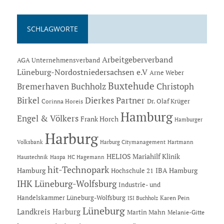
SCHLAGWORTE
Arbeitgeberverband
AGA Unternehmensverband
Lüneburg-Nordostniedersachsen e.V
Arne Weber
Buxtehude
Bremerhaven
Buchholz
Christoph
Dierkes Partner
Birkel
Dr. Olaf Krüger
Corinna Horeis
Hamburg
Engel & Völkers
Frank Horch
Hamburger
Harburg
Hartmann
Volksbank
Harburg Citymanagement
HELIOS Mariahilf Klinik
Haustechnik
Haspa
HC Hagemann
hit-Technopark
Hamburg
IBA Hamburg
Hochschule 21
IHK Lüneburg-Wolfsburg
Industrie- und
Handelskammer Lüneburg-Wolfsburg
Karen Pein
ISI Buchholz
Lüneburg
Landkreis Harburg
Martin Mahn
Melanie-Gitte