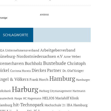
nzeige
SCHLAGWORTE
Arbeitgeberverband
GA Unternehmensverband
Lüneburg-Nordostniedersachsen e.V
Arne Weber
Buxtehude
Bremerhaven
Buchholz
Christoph
Dierkes Partner
irkel
Dr. Olaf Krüger
Corinna Horeis
Hamburg
Engel & Völkers
Frank Horch
Hamburger
Harburg
Hartmann
olksbank
Harburg Citymanagement
HELIOS Mariahilf Klinik
austechnik
Haspa
HC Hagemann
hit-Technopark
Hamburg
IBA Hamburg
Hochschule 21