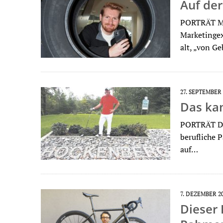
Auf der
PORTRÄT Me
Marketingex
alt, „von G
27. SEPTEMBER 
Das ka
PORTRÄT Dir
berufliche P
auf…
7. DEZEMBER 2
Dieser 