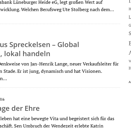
ksbank Lüneburger Heide eG, legt großen Wert auf
wicklung. Welchen Berufsweg Ute Stolberg nach dem…
H
L
G
us Spreckelsen – Global
 lokal handeln
W
 Denkweise von Jan-Henrik Lange, neuer Verkaufsleiter für
H
 Stade. Er ist jung, dynamisch und hat Visionen.
on…
A
016
age der Ehre
leben hat eine bewegte Vita und begeistert sich für das
schäft. Sen Umbruch der Wendezeit erlebte Katrin