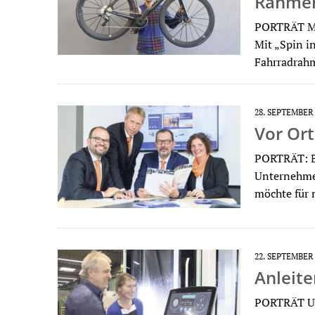
Rahme
PORTRÄT Mar
Mit „Spin i
Fahrradrah
28. SEPTEMBER
Vor Ort
PORTRÄT: B
Unternehmen
möchte für 
22. SEPTEMBER
Anleite
PORTRÄT Ut