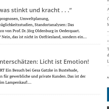
was stinkt und kracht . . .“
A
(
prognosen, Umweltplanung,
M
äglichkeitsstudien, Standortanalysen: Das
ro von Prof. Dr. Jörg Oldenburg in Oederquart.
 Nein, das ist nicht in Ostfriesland, sondern ein…
T
nterschätzen: Licht ist Emotion!
L
T Ein Besuch bei Gesa Gatzke in Buxtehude,
in für gewerbliche und private Kunden. Das ist der
A
beim Lampenkauf:…