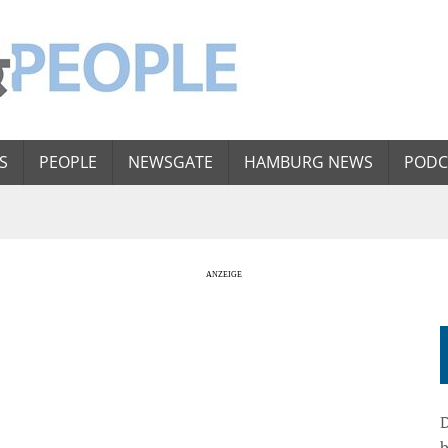
S
PEOPLE
NEWSGATE
HAMBURG NEWS
PODC
D
b