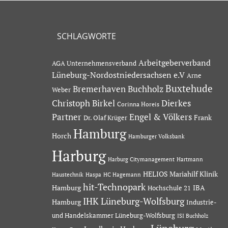
SCHLAGWORTE
Arbeitgeberverband
AGA Unternehmensverband
Lüneburg-Nordostniedersachsen e.V
Arne
Buxtehude
Bremerhaven
Buchholz
Weber
Dierkes
Christoph Birkel
Corinna Horeis
Partner
Engel & Völkers
Dr. Olaf Krüger
Frank
Hamburg
Horch
Hamburger Volksbank
Harburg
Hartmann
Harburg Citymanagement
HELIOS Mariahilf Klinik
Haustechnik
Haspa
HC Hagemann
hit-Technopark
Hamburg
IBA
Hochschule 21
IHK Lüneburg-Wolfsburg
Hamburg
Industrie-
und Handelskammer Lüneburg-Wolfsburg
ISI Buchholz