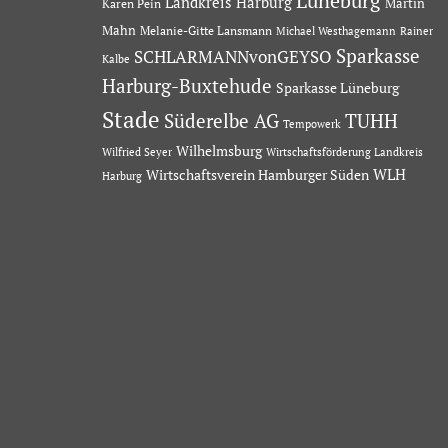
Lüneburg
Landkreis Harburg
Martin
Karen Pein
Mahn
Melanie-Gitte Lansmann
Michael Westhagemann
Rainer
Sparkasse
SCHLARMANNvonGEYSO
Kalbe
Harburg-Buxtehude
Sparkasse Lüneburg
Stade
Süderelbe AG
TUHH
Tempowerk
Wilhelmsburg
Wilfried Seyer
Wirtschaftsförderung Landkreis
Wirtschaftsverein Hamburger Süden
WLH
Harburg