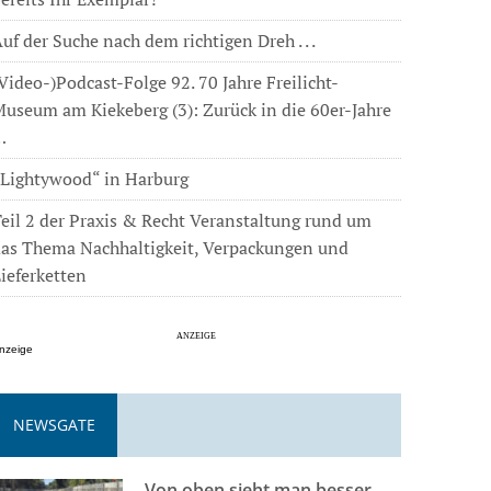
uf der Suche nach dem richtigen Dreh . . .
Video-)Podcast-Folge 92. 70 Jahre Freilicht-
useum am Kiekeberg (3): Zurück in die 60er-Jahre
…
„Lightywood“ in Harburg
eil 2 der Praxis & Recht Veranstaltung rund um
das Thema Nachhaltigkeit, Verpackungen und
ieferketten
nzeige
NEWSGATE
Von oben sieht man besser . . .