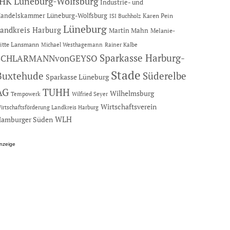
IHK Lüneburg-Wolfsburg
Industrie- und
andelskammer Lüneburg-Wolfsburg
Karen Pein
ISI Buchholz
Lüneburg
andkreis Harburg
Martin Mahn
Melanie-
itte Lansmann
Michael Westhagemann
Rainer Kalbe
Sparkasse Harburg-
SCHLARMANNvonGEYSO
Stade
Buxtehude
Süderelbe
Sparkasse Lüneburg
AG
TUHH
Wilhelmsburg
Tempowerk
Wilfried Seyer
Wirtschaftsverein
irtschaftsförderung Landkreis Harburg
amburger Süden
WLH
nzeige