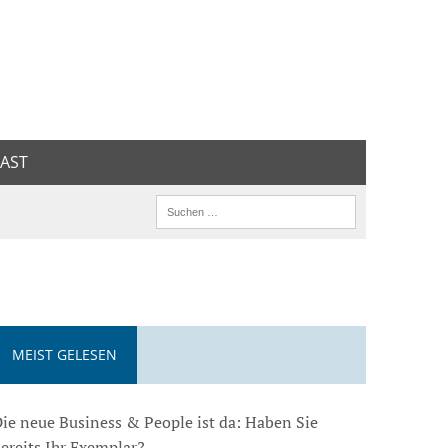
AST
MEIST GELESEN
ie neue Business & People ist da: Haben Sie
ereits Ihr Exemplar?