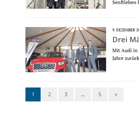
Senftleben 
9. DEZEMBER 2
Drei Mä
Mit Audi in
Jahre zurüc
1
2
3
…
5
»