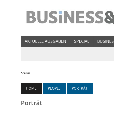
AKTUELLE AUSGABEN
SPECIAL
BUSINES
Anzeige
HOME
PEOPLE
PORTRÄT
Porträt