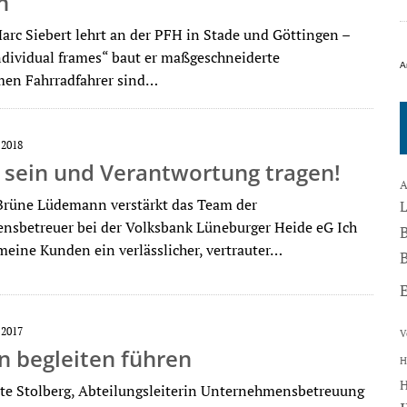
n
c Siebert lehrt an der PFH in Stade und Göttingen –
ndividual frames“ baut er maßgeschneiderte
A
men Fahrradfahrer sind…
 2018
 sein und Verantwortung tragen!
A
rüne Lüdemann verstärkt das Team der
sbetreuer bei der Volksbank Lüneburger Heide eG Ich
meine Kunden ein verlässlicher, vertrauter…
B
 2017
V
n begleiten führen
H
e Stolberg, Abteilungsleiterin Unternehmensbetreuung