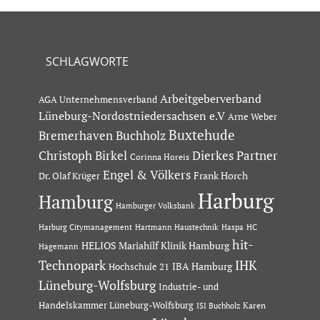
SCHLAGWORTE
Arbeitgeberverband
AGA Unternehmensverband
Lüneburg-Nordostniedersachsen e.V
Arne Weber
Buxtehude
Bremerhaven
Buchholz
Dierkes Partner
Christoph Birkel
Corinna Horeis
Engel & Völkers
Dr. Olaf Krüger
Frank Horch
Harburg
Hamburg
Hamburger Volksbank
Hartmann Haustechnik
Haspa
Harburg Citymanagement
HC
hit-
HELIOS Mariahilf Klinik Hamburg
Hagemann
Technopark
IHK
IBA Hamburg
Hochschule 21
Lüneburg-Wolfsburg
Industrie- und
Handelskammer Lüneburg-Wolfsburg
Karen
ISI Buchholz