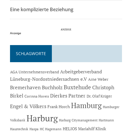
Eine komplizierte Beziehung
Anzeige
SCHLAGWORTE
Arbeitgeberverband
AGA Unternehmensverband
Lüneburg-Nordostniedersachsen e.V
Arne Weber
Buxtehude
Bremerhaven
Buchholz
Christoph
Dierkes Partner
Birkel
Dr. Olaf Krüger
Corinna Horeis
Hamburg
Engel & Völkers
Frank Horch
Hamburger
Harburg
Hartmann
Volksbank
Harburg Citymanagement
HELIOS Mariahilf Klinik
Haustechnik
Haspa
HC Hagemann