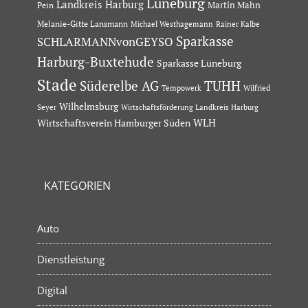
Lüneburg
Landkreis Harburg
Martin Mahn
Pein
Melanie-Gitte Lansmann
Michael Westhagemann
Rainer Kalbe
Sparkasse
SCHLARMANNvonGEYSO
Harburg-Buxtehude
Sparkasse Lüneburg
Stade
Süderelbe AG
TUHH
Tempowerk
Wilfried
Wilhelmsburg
Seyer
Wirtschaftsförderung Landkreis Harburg
Wirtschaftsverein Hamburger Süden
WLH
KATEGORIEN
Auto
Dienstleistung
Digital