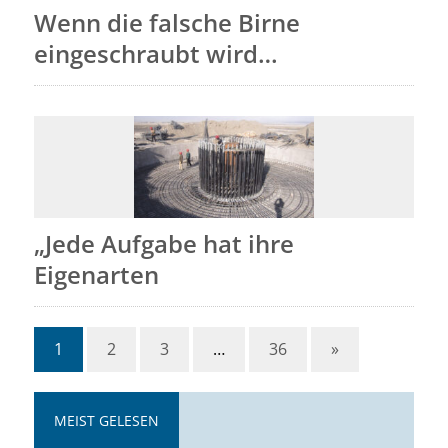
Wenn die falsche Birne
eingeschraubt wird…
„Jede Aufgabe hat ihre
Eigenarten
1
2
3
…
36
»
MEIST GELESEN