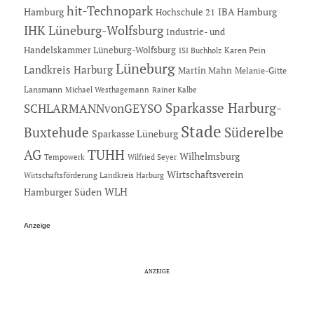
hit-Technopark
Hamburg
IBA Hamburg
Hochschule 21
IHK Lüneburg-Wolfsburg
Industrie- und
Handelskammer Lüneburg-Wolfsburg
Karen Pein
ISI Buchholz
Lüneburg
Landkreis Harburg
Martin Mahn
Melanie-Gitte
Lansmann
Michael Westhagemann
Rainer Kalbe
Sparkasse Harburg-
SCHLARMANNvonGEYSO
Stade
Buxtehude
Süderelbe
Sparkasse Lüneburg
AG
TUHH
Wilhelmsburg
Tempowerk
Wilfried Seyer
Wirtschaftsverein
Wirtschaftsförderung Landkreis Harburg
Hamburger Süden
WLH
Anzeige