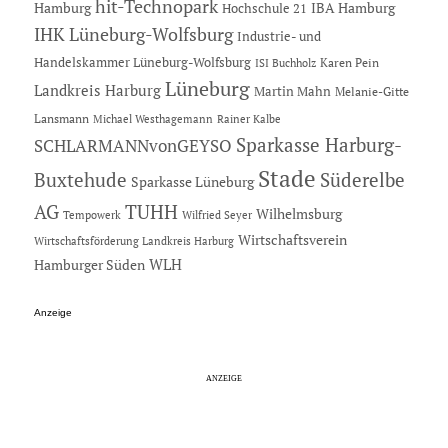
hit-Technopark
Hamburg
IBA Hamburg
Hochschule 21
IHK Lüneburg-Wolfsburg
Industrie- und
Handelskammer Lüneburg-Wolfsburg
Karen Pein
ISI Buchholz
Lüneburg
Landkreis Harburg
Martin Mahn
Melanie-Gitte
Lansmann
Michael Westhagemann
Rainer Kalbe
Sparkasse Harburg-
SCHLARMANNvonGEYSO
Stade
Buxtehude
Süderelbe
Sparkasse Lüneburg
AG
TUHH
Wilhelmsburg
Tempowerk
Wilfried Seyer
Wirtschaftsverein
Wirtschaftsförderung Landkreis Harburg
Hamburger Süden
WLH
Anzeige