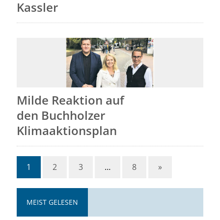
Kassler
Milde Reaktion auf
den Buchholzer
Klimaaktionsplan
1
2
3
…
8
»
MEIST GELESEN