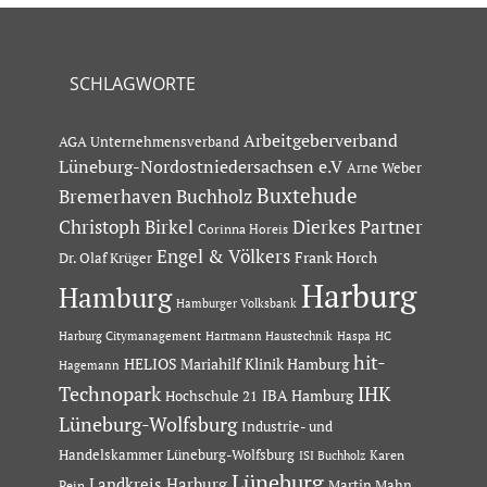
SCHLAGWORTE
Arbeitgeberverband
AGA Unternehmensverband
Lüneburg-Nordostniedersachsen e.V
Arne Weber
Buxtehude
Bremerhaven
Buchholz
Dierkes Partner
Christoph Birkel
Corinna Horeis
Engel & Völkers
Dr. Olaf Krüger
Frank Horch
Harburg
Hamburg
Hamburger Volksbank
Hartmann Haustechnik
Haspa
Harburg Citymanagement
HC
hit-
HELIOS Mariahilf Klinik Hamburg
Hagemann
Technopark
IHK
IBA Hamburg
Hochschule 21
Lüneburg-Wolfsburg
Industrie- und
Handelskammer Lüneburg-Wolfsburg
Karen
ISI Buchholz
Lüneburg
Landkreis Harburg
Martin Mahn
Pein