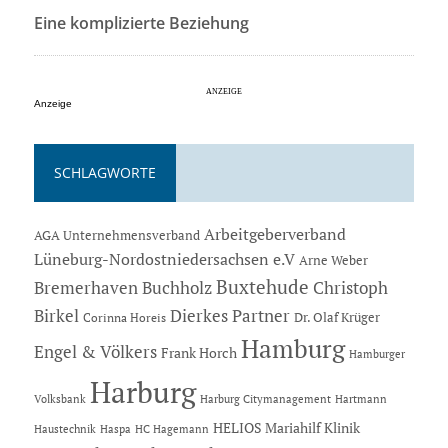
Eine komplizierte Beziehung
Anzeige
SCHLAGWORTE
Arbeitgeberverband
AGA Unternehmensverband
Lüneburg-Nordostniedersachsen e.V
Arne Weber
Buxtehude
Bremerhaven
Buchholz
Christoph
Dierkes Partner
Birkel
Dr. Olaf Krüger
Corinna Horeis
Hamburg
Engel & Völkers
Frank Horch
Hamburger
Harburg
Hartmann
Volksbank
Harburg Citymanagement
HELIOS Mariahilf Klinik
Haustechnik
Haspa
HC Hagemann