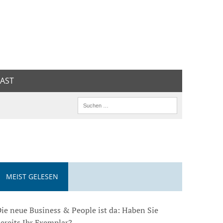
AST
MEIST GELESEN
ie neue Business & People ist da: Haben Sie
ereits Ihr Exemplar?