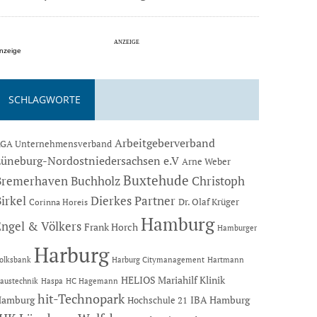
nzeige
SCHLAGWORTE
Arbeitgeberverband
GA Unternehmensverband
Lüneburg-Nordostniedersachsen e.V
Arne Weber
Buxtehude
Bremerhaven
Buchholz
Christoph
Dierkes Partner
irkel
Dr. Olaf Krüger
Corinna Horeis
Hamburg
Engel & Völkers
Frank Horch
Hamburger
Harburg
Hartmann
olksbank
Harburg Citymanagement
HELIOS Mariahilf Klinik
austechnik
Haspa
HC Hagemann
hit-Technopark
Hamburg
IBA Hamburg
Hochschule 21