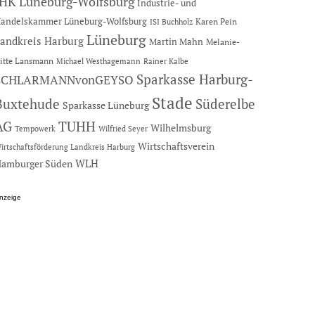
IHK Lüneburg-Wolfsburg
Industrie- und
andelskammer Lüneburg-Wolfsburg
Karen Pein
ISI Buchholz
Lüneburg
andkreis Harburg
Martin Mahn
Melanie-
itte Lansmann
Michael Westhagemann
Rainer Kalbe
Sparkasse Harburg-
SCHLARMANNvonGEYSO
Stade
Buxtehude
Süderelbe
Sparkasse Lüneburg
AG
TUHH
Wilhelmsburg
Tempowerk
Wilfried Seyer
Wirtschaftsverein
irtschaftsförderung Landkreis Harburg
amburger Süden
WLH
nzeige