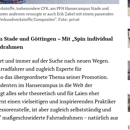
werkstoffe, insbesondere CFK, am PFH Hansecampus Stade und
nter anderem versorgte er auch Erik Zabel mit einem passenden
„Verbundwerkstoffe/Composites“. Foto: privat
 Stade und Göttingen – Mit „Spin individual
radrahmen
tiert und immer auf der Suche nach neuen Wegen.
hrradfahrer und zugleich Experte für
so das übergeordnete Thema seiner Promotion.
udenten im Hansecampus in die Welt der
t alles sehr theoretisch und für Laien eher
ernt einen vielseitigen und inspirierenden Praktiker
ssorenstelle, ist aber zugleich selbstständig und
s“ maßgeschneiderte Fahrradrahmen – natürlich aus