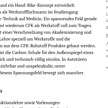
e und ein Hand-Bike-Konzept entwickelt.
H
ch als Werkstofffachmann im Studiengang
L
ie-Technik auf Medizin. Ein spannendes Feld gerade
G
mt wiederum CFK als Werkstoff voll zum Tragen.
it einer Verschmelzung von Akademisierung und
 Lehre speziell um Werkstoffe und die
en aus dem CFK-Rohstoff Produkte gebaut werden.
W
r ist die Carbon-Schale für den Außenspiegel eines
H
lich und technisch völlig sinnlos. In Autotüren
sichtbar und unspektakulär, unter
A
n diesem Spannungsfeld bewegt sich manches
it
ruktionslehre sowie Vorlesungen