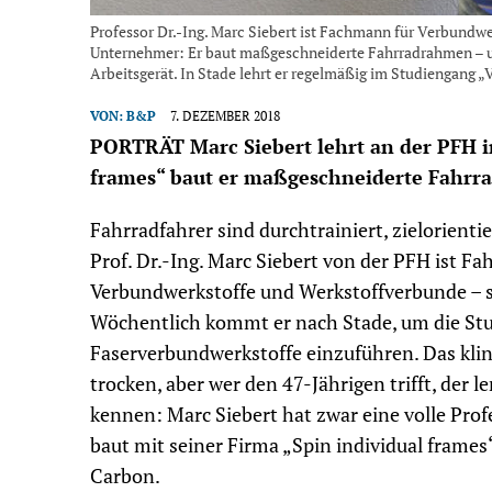
Professor Dr.-Ing. Marc Siebert ist Fachmann für Verbund
Unternehmer: Er baut maßgeschneiderte Fahr­radrahmen – u
Arbeitsgerät. In Stade lehrt er regelmäßig im Studiengang 
VON:
B&P
7. DEZEMBER 2018
PORTRÄT Marc Siebert lehrt an der PFH in
frames“ baut er maßgeschneiderte Fahr
Fahrradfahrer sind durchtrainiert, zielorien
Prof. Dr.-Ing. Marc Siebert von der PFH ist Fa
Verbundwerkstoffe und Werkstoffverbunde – 
Wöchentlich kommt er nach Stade, um die St
Faserverbundwerkstoffe einzuführen. Das kling
trocken, aber wer den 47-Jährigen trifft, der l
kennen: Marc Siebert hat zwar eine volle Profe
baut mit seiner Firma „Spin individual frame
Carbon.