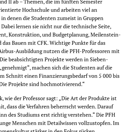
und II ab – Themen, die im fünften Semester
rientierte Hochschule und arbeiten viel an
n, in denen die Studenten zumeist in Gruppen
abei lernen sie nicht nur die technische Seite,
t, Konstruktion, und Budgetplanung, Meilenstein-
das Bauen mit CFK. Wichtige Punkte für das
 Airbus-Ausbildung nutzen die PFH-Professoren mit
Die beabsichtigten Projekte werden in Sieben-
 „genehmigt“, machen sich die Studenten auf die
im Schnitt einen Finanzierungsbedarf von 5 000 bis
 Die Projekte sind hochmotivierend.“
, wie der Professor sagt: „Die Art der Produkte ist
mit, dass die Verfahren beherrscht werden. Darauf
nn des Studiums erst richtig verstehen.“ Die PFH
s junge Menschen mit Detailwissen vollzustopfen. Im
hmenskultur stärker in den Fokus rücken.