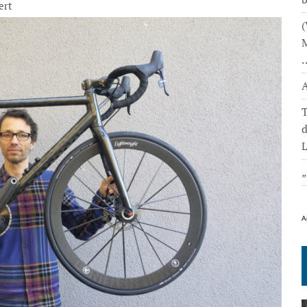
ert
(
M
A
T
L
A