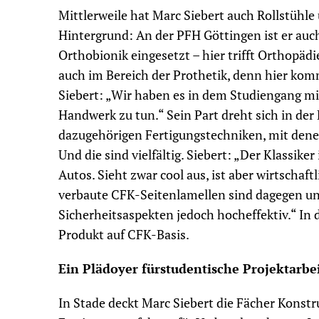
Mittlerweile hat Marc Siebert auch Rollstühl
Hintergrund: An der PFH Göttingen ist er au
Orthobionik eingesetzt – hier trifft Orthopäd
auch im Bereich der Prothetik, denn hier kom
Siebert: „Wir haben es in dem Studiengang m
Handwerk zu tun.“ Sein Part dreht sich in der
dazugehörigen Fertigungstechniken, mit den
Und die sind vielfältig. Siebert: „Der Klassike
Autos. Sieht zwar cool aus, ist aber wirtschaft
verbaute CFK-Seitenlamellen sind dagegen un
Sicherheitsaspekten jedoch hocheffektiv.“ I
Produkt auf CFK-Basis.
Ein Plädoyer fürstudentische Projektarbe
In Stade deckt Marc Siebert die Fächer Konst