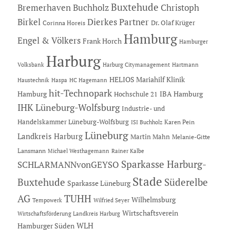
Buxtehude
Bremerhaven
Buchholz
Christoph
Dierkes Partner
Birkel
Dr. Olaf Krüger
Corinna Horeis
Hamburg
Engel & Völkers
Frank Horch
Hamburger
Harburg
Hartmann
Volksbank
Harburg Citymanagement
HELIOS Mariahilf Klinik
Haustechnik
Haspa
HC Hagemann
hit-Technopark
Hamburg
IBA Hamburg
Hochschule 21
IHK Lüneburg-Wolfsburg
Industrie- und
Handelskammer Lüneburg-Wolfsburg
Karen Pein
ISI Buchholz
Lüneburg
Landkreis Harburg
Martin Mahn
Melanie-Gitte
Lansmann
Michael Westhagemann
Rainer Kalbe
Sparkasse Harburg-
SCHLARMANNvonGEYSO
Stade
Buxtehude
Süderelbe
Sparkasse Lüneburg
AG
TUHH
Wilhelmsburg
Tempowerk
Wilfried Seyer
Wirtschaftsverein
Wirtschaftsförderung Landkreis Harburg
Hamburger Süden
WLH