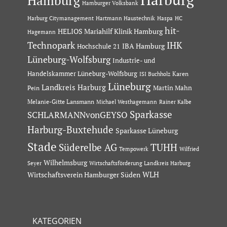
Hamburg
Hamburger Volksbank
Hartmann Haustechnik
Haspa
Harburg Citymanagement
HC
hit-
HELIOS Mariahilf Klinik Hamburg
Hagemann
Technopark
IHK
IBA Hamburg
Hochschule 21
Lüneburg-Wolfsburg
Industrie- und
Handelskammer Lüneburg-Wolfsburg
Karen
ISI Buchholz
Lüneburg
Landkreis Harburg
Martin Mahn
Pein
Melanie-Gitte Lansmann
Michael Westhagemann
Rainer Kalbe
Sparkasse
SCHLARMANNvonGEYSO
Harburg-Buxtehude
Sparkasse Lüneburg
Stade
Süderelbe AG
TUHH
Tempowerk
Wilfried
Wilhelmsburg
Seyer
Wirtschaftsförderung Landkreis Harburg
Wirtschaftsverein Hamburger Süden
WLH
KATEGORIEN