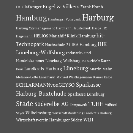
Engel & Völkers
Dr. Olaf Krüger
Frank Horch
Harburg
Hamburg
Hamburger Volksbank
Hartmann Haustechnik
Haspa
Harburg Citymanagement
HC
hit-
HELIOS Mariahilf Klinik Hamburg
Hagemann
Technopark
IHK
IBA Hamburg
Hochschule 21
Lüneburg-Wolfsburg
Industrie- und
Handelskammer Lüneburg-Wolfsburg
Karen
ISI Buchholz
Lüneburg
Landkreis Harburg
Martin Mahn
Pein
Melanie-Gitte Lansmann
Michael Westhagemann
Rainer Kalbe
Sparkasse
SCHLARMANNvonGEYSO
Harburg-Buxtehude
Sparkasse Lüneburg
Stade
Süderelbe AG
TUHH
Tempowerk
Wilfried
Wilhelmsburg
Seyer
Wirtschaftsförderung Landkreis Harburg
Wirtschaftsverein Hamburger Süden
WLH