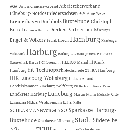
Arbeitgeberverband
AGA Unternehmensverband
Lüneburg-Nordostniedersachsen e.V
Arne Weber
Buxtehude
Bremerhaven
Buchholz
Christoph
Dierkes Partner
Birkel
Dr. Olaf Krüger
Corinna Horeis
Hamburg
Engel & Völkers
Frank Horch
Hamburger
Harburg
Hartmann
Volksbank
Harburg Citymanagement
HELIOS Mariahilf Klinik
Haustechnik
Haspa
HC Hagemann
hit-Technopark
Hamburg
IBA Hamburg
Hochschule 21
IHK Lüneburg-Wolfsburg
Industrie- und
Handelskammer Lüneburg-Wolfsburg
Karen Pein
ISI Buchholz
Lüneburg
Landkreis Harburg
Martin Mahn
Melanie-Gitte
Lansmann
Michael Westhagemann
Rainer Kalbe
Sparkasse Harburg-
SCHLARMANNvonGEYSO
Stade
Buxtehude
Süderelbe
Sparkasse Lüneburg
AG
TUHH
Wilhelmsburg