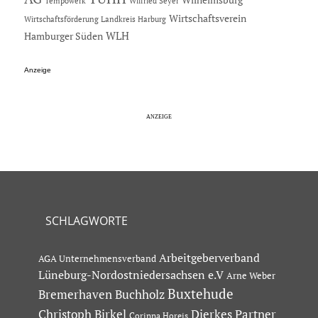
Tempowerk
Wilfried Seyer
Wirtschaftsverein
Wirtschaftsförderung Landkreis Harburg
Hamburger Süden
WLH
Anzeige
SCHLAGWORTE
Arbeitgeberverband
AGA Unternehmensverband
Lüneburg-Nordostniedersachsen e.V
Arne Weber
Buxtehude
Bremerhaven
Buchholz
Dierkes Partner
Christoph Birkel
Corinna Horeis