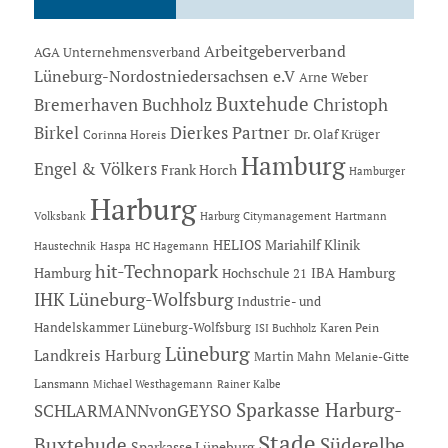
Arbeitgeberverband
AGA Unternehmensverband
Lüneburg-Nordostniedersachsen e.V
Arne Weber
Buxtehude
Bremerhaven
Buchholz
Christoph
Dierkes Partner
Birkel
Dr. Olaf Krüger
Corinna Horeis
Hamburg
Engel & Völkers
Frank Horch
Hamburger
Harburg
Hartmann
Volksbank
Harburg Citymanagement
HELIOS Mariahilf Klinik
Haustechnik
Haspa
HC Hagemann
hit-Technopark
Hamburg
IBA Hamburg
Hochschule 21
IHK Lüneburg-Wolfsburg
Industrie- und
Handelskammer Lüneburg-Wolfsburg
Karen Pein
ISI Buchholz
Lüneburg
Landkreis Harburg
Martin Mahn
Melanie-Gitte
Lansmann
Michael Westhagemann
Rainer Kalbe
Sparkasse Harburg-
SCHLARMANNvonGEYSO
Stade
Buxtehude
Süderelbe
Sparkasse Lüneburg