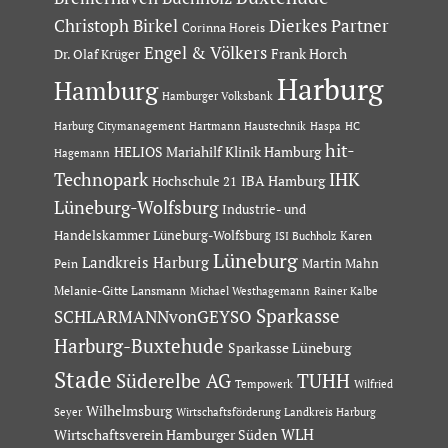
Dierkes Partner
Christoph Birkel
Corinna Horeis
Engel & Völkers
Dr. Olaf Krüger
Frank Horch
Harburg
Hamburg
Hamburger Volksbank
Hartmann Haustechnik
Haspa
Harburg Citymanagement
HC
hit-
HELIOS Mariahilf Klinik Hamburg
Hagemann
Technopark
IHK
IBA Hamburg
Hochschule 21
Lüneburg-Wolfsburg
Industrie- und
Handelskammer Lüneburg-Wolfsburg
Karen
ISI Buchholz
Lüneburg
Landkreis Harburg
Martin Mahn
Pein
Melanie-Gitte Lansmann
Michael Westhagemann
Rainer Kalbe
Sparkasse
SCHLARMANNvonGEYSO
Harburg-Buxtehude
Sparkasse Lüneburg
Stade
Süderelbe AG
TUHH
Tempowerk
Wilfried
Wilhelmsburg
Seyer
Wirtschaftsförderung Landkreis Harburg
Wirtschaftsverein Hamburger Süden
WLH