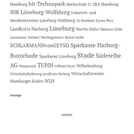
hit-Technopark
Hamburg
IBA Hamburg
Hochschule 21
IHK Lüneburg-Wolfsburg
Industrie- und
Handelskammer Lüneburg-Wolfsburg
Karen Pein
ISI Buchholz
Lüneburg
Landkreis Harburg
Martin Mahn
Melanie-Gitte
Lansmann
Michael Westhagemann
Rainer Kalbe
Sparkasse Harburg-
SCHLARMANNvonGEYSO
Stade
Buxtehude
Süderelbe
Sparkasse Lüneburg
AG
TUHH
Wilhelmsburg
Tempowerk
Wilfried Seyer
Wirtschaftsverein
Wirtschaftsförderung Landkreis Harburg
Hamburger Süden
WLH
Anzeige