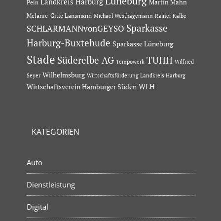
Lüneburg
Landkreis Harburg
Martin Mahn
Pein
Melanie-Gitte Lansmann
Michael Westhagemann
Rainer Kalbe
Sparkasse
SCHLARMANNvonGEYSO
Harburg-Buxtehude
Sparkasse Lüneburg
Stade
Süderelbe AG
TUHH
Tempowerk
Wilfried
Wilhelmsburg
Seyer
Wirtschaftsförderung Landkreis Harburg
Wirtschaftsverein Hamburger Süden
WLH
KATEGORIEN
Auto
Dienstleistung
Digital