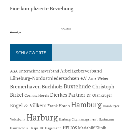
Eine komplizierte Beziehung
Anzeige
SCHLAGWORTE
Arbeitgeberverband
AGA Unternehmensverband
Lüneburg-Nordostniedersachsen e.V
Arne Weber
Buxtehude
Bremerhaven
Buchholz
Christoph
Dierkes Partner
Birkel
Dr. Olaf Krüger
Corinna Horeis
Hamburg
Engel & Völkers
Frank Horch
Hamburger
Harburg
Hartmann
Volksbank
Harburg Citymanagement
HELIOS Mariahilf Klinik
Haustechnik
Haspa
HC Hagemann