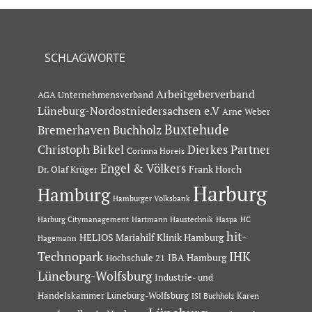
SCHLAGWORTE
Arbeitgeberverband
AGA Unternehmensverband
Lüneburg-Nordostniedersachsen e.V
Arne Weber
Buxtehude
Bremerhaven
Buchholz
Dierkes Partner
Christoph Birkel
Corinna Horeis
Engel & Völkers
Dr. Olaf Krüger
Frank Horch
Harburg
Hamburg
Hamburger Volksbank
Hartmann Haustechnik
Haspa
Harburg Citymanagement
HC
hit-
HELIOS Mariahilf Klinik Hamburg
Hagemann
Technopark
IHK
IBA Hamburg
Hochschule 21
Lüneburg-Wolfsburg
Industrie- und
Handelskammer Lüneburg-Wolfsburg
Karen
ISI Buchholz