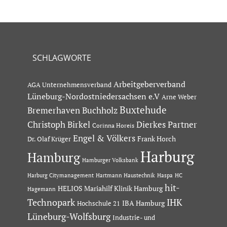
SCHLAGWORTE
Arbeitgeberverband
AGA Unternehmensverband
Lüneburg-Nordostniedersachsen e.V
Arne Weber
Buxtehude
Bremerhaven
Buchholz
Dierkes Partner
Christoph Birkel
Corinna Horeis
Engel & Völkers
Dr. Olaf Krüger
Frank Horch
Harburg
Hamburg
Hamburger Volksbank
Hartmann Haustechnik
Haspa
Harburg Citymanagement
HC
hit-
HELIOS Mariahilf Klinik Hamburg
Hagemann
Technopark
IHK
IBA Hamburg
Hochschule 21
Lüneburg-Wolfsburg
Industrie- und