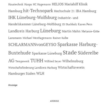
HELIOS Mariahilf Klinik
Haustechnik
Haspa
HC Hagemann
hit-Technopark
Hamburg
IBA Hamburg
Hochschule 21
IHK Lüneburg-Wolfsburg
Industrie- und
Handelskammer Lüneburg-Wolfsburg
Karen Pein
ISI Buchholz
Lüneburg
Landkreis Harburg
Martin Mahn
Melanie-Gitte
Lansmann
Michael Westhagemann
Rainer Kalbe
Sparkasse Harburg-
SCHLARMANNvonGEYSO
Stade
Buxtehude
Süderelbe
Sparkasse Lüneburg
AG
TUHH
Wilhelmsburg
Tempowerk
Wilfried Seyer
Wirtschaftsverein
Wirtschaftsförderung Landkreis Harburg
Hamburger Süden
WLH
Anzeige