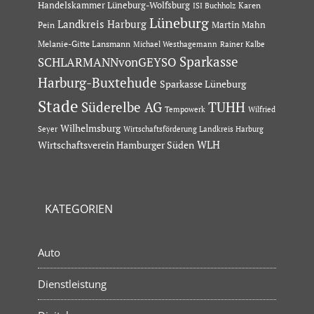
Handelskammer Lüneburg-Wolfsburg
Karen
ISI Buchholz
Lüneburg
Landkreis Harburg
Martin Mahn
Pein
Melanie-Gitte Lansmann
Michael Westhagemann
Rainer Kalbe
Sparkasse
SCHLARMANNvonGEYSO
Harburg-Buxtehude
Sparkasse Lüneburg
Stade
Süderelbe AG
TUHH
Tempowerk
Wilfried
Wilhelmsburg
Seyer
Wirtschaftsförderung Landkreis Harburg
Wirtschaftsverein Hamburger Süden
WLH
KATEGORIEN
Auto
Dienstleistung