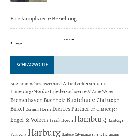
Eine komplizierte Beziehung
Anzeige
SCHLAGWORTE
Arbeitgeberverband
AGA Unternehmensverband
Lüneburg-Nordostniedersachsen e.V
Arne Weber
Buxtehude
Bremerhaven
Buchholz
Christoph
Dierkes Partner
Birkel
Dr. Olaf Krüger
Corinna Horeis
Hamburg
Engel & Völkers
Frank Horch
Hamburger
Harburg
Hartmann
Volksbank
Harburg Citymanagement