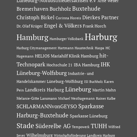
Lüneburg-Nordostniedersachsen e.V
Arne Weber
Buxtehude
Bremerhaven
Buchholz
Dierkes Partner
Christoph Birkel
Corinna Horeis
Engel & Völkers
Dr. Olaf Krüger
Frank Horch
Harburg
Hamburg
Hamburger Volksbank
Hartmann Haustechnik
Haspa
Harburg Citymanagement
HC
hit-
HELIOS Mariahilf Klinik Hamburg
Hagemann
Technopark
IHK
IBA Hamburg
Hochschule 21
Lüneburg-Wolfsburg
Industrie- und
Handelskammer Lüneburg-Wolfsburg
Karen
ISI Buchholz
Lüneburg
Landkreis Harburg
Martin Mahn
Pein
Melanie-Gitte Lansmann
Michael Westhagemann
Rainer Kalbe
Sparkasse
SCHLARMANNvonGEYSO
Harburg-Buxtehude
Sparkasse Lüneburg
Stade
Süderelbe AG
TUHH
Tempowerk
Wilfried
Wilhelmsburg
Seyer
Wirtschaftsförderung Landkreis Harburg