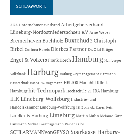
SCHLAGWORTE
Arbeitgeberverband
AGA Unternehmensverband
Lüneburg-Nordostniedersachsen e.V
Arne Weber
Buxtehude
Bremerhaven
Buchholz
Christoph
Dierkes Partner
Birkel
Dr. Olaf Krüger
Corinna Horeis
Hamburg
Engel & Völkers
Frank Horch
Hamburger
Harburg
Hartmann
Volksbank
Harburg Citymanagement
HELIOS Mariahilf Klinik
Haustechnik
Haspa
HC Hagemann
hit-Technopark
Hamburg
IBA Hamburg
Hochschule 21
IHK Lüneburg-Wolfsburg
Industrie- und
Handelskammer Lüneburg-Wolfsburg
Karen Pein
ISI Buchholz
Lüneburg
Landkreis Harburg
Martin Mahn
Melanie-Gitte
Lansmann
Michael Westhagemann
Rainer Kalbe
Sparkasse Harburg-
SCHLARMANNvonGEYSO