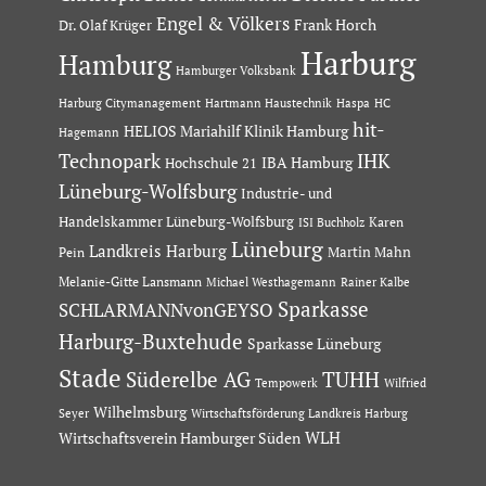
Engel & Völkers
Dr. Olaf Krüger
Frank Horch
Harburg
Hamburg
Hamburger Volksbank
Hartmann Haustechnik
Haspa
Harburg Citymanagement
HC
hit-
HELIOS Mariahilf Klinik Hamburg
Hagemann
Technopark
IHK
IBA Hamburg
Hochschule 21
Lüneburg-Wolfsburg
Industrie- und
Handelskammer Lüneburg-Wolfsburg
Karen
ISI Buchholz
Lüneburg
Landkreis Harburg
Martin Mahn
Pein
Melanie-Gitte Lansmann
Michael Westhagemann
Rainer Kalbe
Sparkasse
SCHLARMANNvonGEYSO
Harburg-Buxtehude
Sparkasse Lüneburg
Stade
Süderelbe AG
TUHH
Tempowerk
Wilfried
Wilhelmsburg
Seyer
Wirtschaftsförderung Landkreis Harburg
Wirtschaftsverein Hamburger Süden
WLH