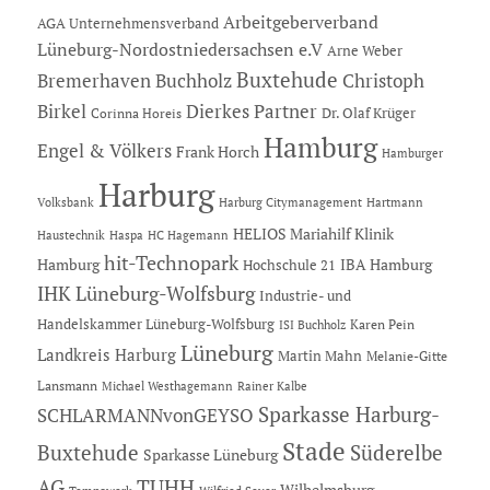
Arbeitgeberverband
AGA Unternehmensverband
Lüneburg-Nordostniedersachsen e.V
Arne Weber
Buxtehude
Bremerhaven
Buchholz
Christoph
Dierkes Partner
Birkel
Dr. Olaf Krüger
Corinna Horeis
Hamburg
Engel & Völkers
Frank Horch
Hamburger
Harburg
Hartmann
Volksbank
Harburg Citymanagement
HELIOS Mariahilf Klinik
Haustechnik
Haspa
HC Hagemann
hit-Technopark
Hamburg
IBA Hamburg
Hochschule 21
IHK Lüneburg-Wolfsburg
Industrie- und
Handelskammer Lüneburg-Wolfsburg
Karen Pein
ISI Buchholz
Lüneburg
Landkreis Harburg
Martin Mahn
Melanie-Gitte
Lansmann
Michael Westhagemann
Rainer Kalbe
Sparkasse Harburg-
SCHLARMANNvonGEYSO
Stade
Buxtehude
Süderelbe
Sparkasse Lüneburg
AG
TUHH
Wilhelmsburg