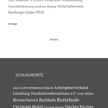
Tempowerk
Wilfried Seyer
Wirtschaftsverein
Wirtschaftsförderung Landkreis Harburg
Hamburger Süden
WLH
Anzeige
SCHLAGWORTE
Arbeitgeberverband
AGA Unternehmensverband
Lüneburg-Nordostniedersachsen e.V
Arne Weber
Buxtehude
Bremerhaven
Buchholz
Dierkes Partner
Christoph Birkel
Corinna Horeis