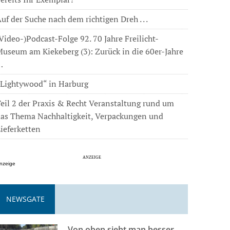
uf der Suche nach dem richtigen Dreh . . .
Video-)Podcast-Folge 92. 70 Jahre Freilicht-
useum am Kiekeberg (3): Zurück in die 60er-Jahre
…
„Lightywood“ in Harburg
eil 2 der Praxis & Recht Veranstaltung rund um
das Thema Nachhaltigkeit, Verpackungen und
ieferketten
nzeige
NEWSGATE
Von oben sieht man besser . . .