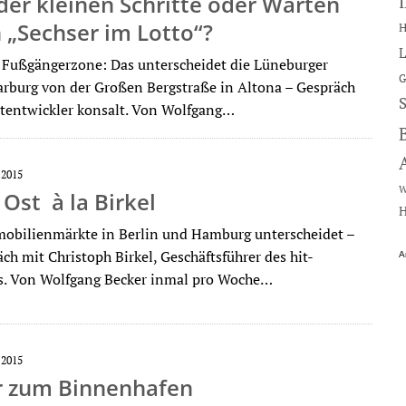
 der kleinen Schritte oder Warten
 „Sechser im Lotto“?
H
L
 Fußgängerzone: Das unterscheidet die Lüneburger
G
arburg von der Großen Bergstraße in Altona – Gespräch
tentwickler konsalt. Von Wolfgang…
 2015
W
Ost à la Birkel
H
obilienmärkte in Berlin und Hamburg unterscheidet –
h mit Christoph Birkel, Geschäftsführer des hit-
A
s. Von Wolfgang Becker inmal pro Woche…
 2015
r zum Binnenhafen