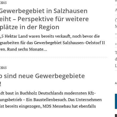
 2015
Gewerbegebiet in Salzhausen
A
iht – Perspektive für weitere
(
plätze in der Region
M
2,5 Hektar Land waren bereits verkauft, noch bevor die
gsarbeiten für das Gewerbegebiet Salzhausen-Oelstorf II
ren. Rund sechs Monate…
T
L
 2015
b sind neue Gewerbegebiete
!
A
dt baut in Buchholz Deutschlands modernsten Kfz-
ungsbetrieb – Ein Baustellenbesuch. Das Unternehmen
ist bereits eingezogen, MDS Messebau hat ebenfalls