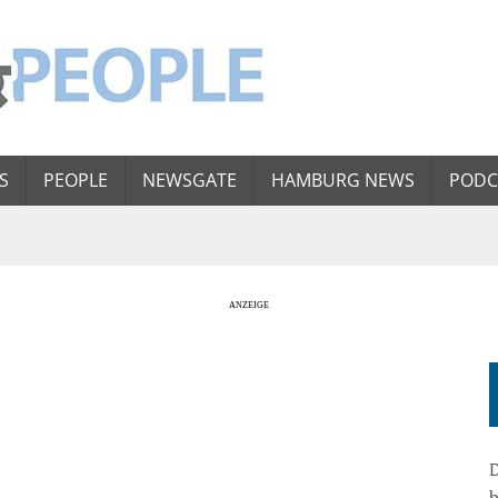
S
PEOPLE
NEWSGATE
HAMBURG NEWS
PODC
D
b