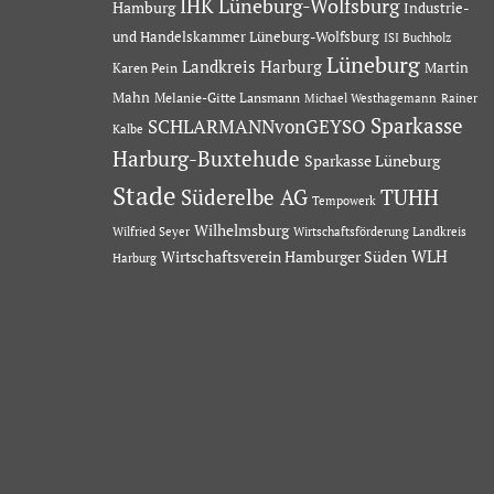
IHK Lüneburg-Wolfsburg
Hamburg
Industrie-
und Handelskammer Lüneburg-Wolfsburg
ISI Buchholz
Lüneburg
Landkreis Harburg
Martin
Karen Pein
Mahn
Melanie-Gitte Lansmann
Michael Westhagemann
Rainer
Sparkasse
SCHLARMANNvonGEYSO
Kalbe
Harburg-Buxtehude
Sparkasse Lüneburg
Stade
Süderelbe AG
TUHH
Tempowerk
Wilhelmsburg
Wilfried Seyer
Wirtschaftsförderung Landkreis
Wirtschaftsverein Hamburger Süden
WLH
Harburg