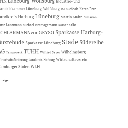
IHK Lüneburg-Wolfsburg
Industrie- und
andelskammer Lüneburg-Wolfsburg
Karen Pein
ISI Buchholz
Lüneburg
andkreis Harburg
Martin Mahn
Melanie-
itte Lansmann
Michael Westhagemann
Rainer Kalbe
Sparkasse Harburg-
SCHLARMANNvonGEYSO
Stade
Buxtehude
Süderelbe
Sparkasse Lüneburg
AG
TUHH
Wilhelmsburg
Tempowerk
Wilfried Seyer
Wirtschaftsverein
irtschaftsförderung Landkreis Harburg
amburger Süden
WLH
nzeige