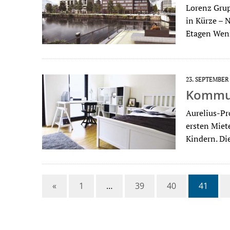
Lorenz Grup
in Kürze – 
Etagen Wen
23. SEPTEMBER
Kommun
Aurelius-Pr
ersten Miet
Kindern. Di
«
1
…
39
40
41