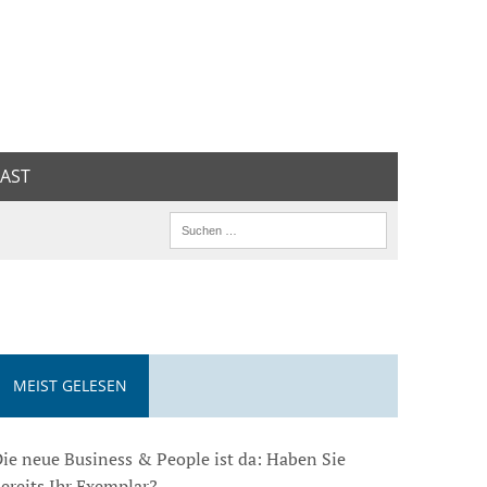
AST
MEIST GELESEN
ie neue Business & People ist da: Haben Sie
ereits Ihr Exemplar?