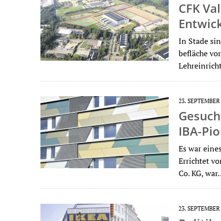
CFK Val
Entwic
In Stade si
befläche vo
Lehreinrich
23. SEPTEMBER
Gesucht
IBA-Pi
Es war eine
Errichtet 
Co. KG, war
23. SEPTEMBER