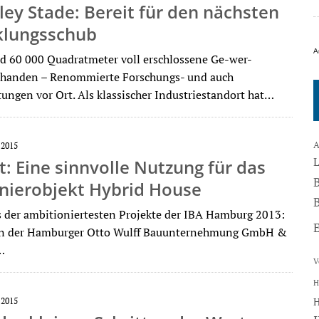
ley Stade: Bereit für den nächsten
klungsschub
A
nd 60 000 Quadratmeter voll erschlossene Ge-wer-
rhanden – Renommierte Forschungs- und auch
tungen vor Ort. Als klassischer Industriestandort hat…
A
 2015
: Eine sinnvolle Nutzung für das
onierobjekt Hybrid House
B
s der ambitioniertesten Projekte der IBA Hamburg 2013:
von der Hamburger Otto Wulff Bauunternehmung GmbH &
…
V
H
 2015