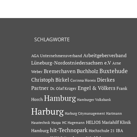
SCHLAGWORTE
Arbeitgeberverband
AGA Unternehmensverband
Lüneburg-Nordostniedersachsen e.V
Arne
Buxtehude
Bremerhaven
Buchholz
Weber
Dierkes
Christoph Birkel
Corinna Horeis
Partner
Engel & Völkers
Dr. Olaf Krüger
Frank
Hamburg
Horch
Hamburger Volksbank
Harburg
Hartmann
Harburg Citymanagement
HELIOS Mariahilf Klinik
Haustechnik
Haspa
HC Hagemann
hit-Technopark
Hamburg
IBA
Hochschule 21