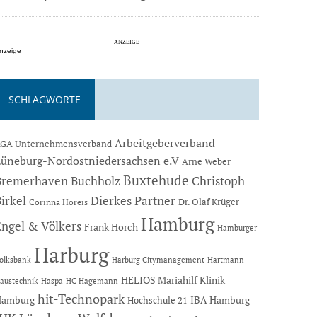
nzeige
SCHLAGWORTE
Arbeitgeberverband
GA Unternehmensverband
Lüneburg-Nordostniedersachsen e.V
Arne Weber
Buxtehude
Bremerhaven
Buchholz
Christoph
Dierkes Partner
irkel
Dr. Olaf Krüger
Corinna Horeis
Hamburg
Engel & Völkers
Frank Horch
Hamburger
Harburg
Hartmann
olksbank
Harburg Citymanagement
HELIOS Mariahilf Klinik
austechnik
Haspa
HC Hagemann
hit-Technopark
Hamburg
IBA Hamburg
Hochschule 21