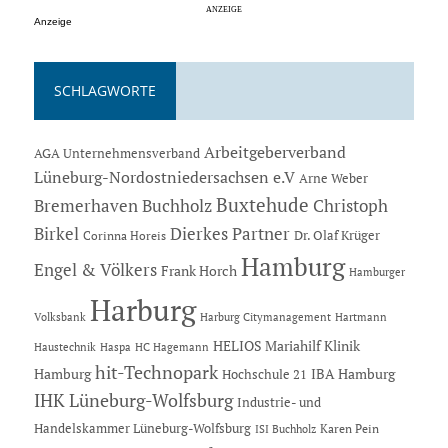
Anzeige
SCHLAGWORTE
Arbeitgeberverband
AGA Unternehmensverband
Lüneburg-Nordostniedersachsen e.V
Arne Weber
Buxtehude
Bremerhaven
Buchholz
Christoph
Dierkes Partner
Birkel
Dr. Olaf Krüger
Corinna Horeis
Hamburg
Engel & Völkers
Frank Horch
Hamburger
Harburg
Hartmann
Volksbank
Harburg Citymanagement
HELIOS Mariahilf Klinik
Haustechnik
Haspa
HC Hagemann
hit-Technopark
Hamburg
IBA Hamburg
Hochschule 21
IHK Lüneburg-Wolfsburg
Industrie- und
Handelskammer Lüneburg-Wolfsburg
Karen Pein
ISI Buchholz