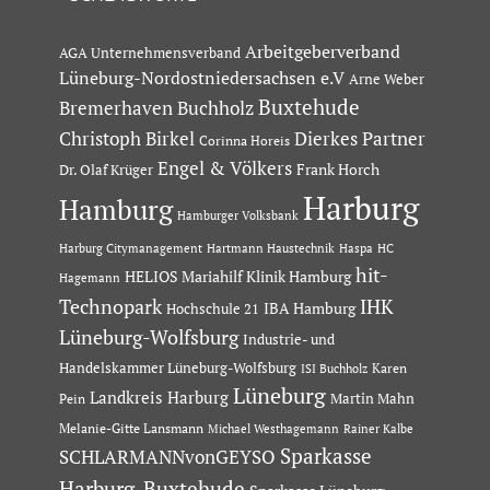
Arbeitgeberverband
AGA Unternehmensverband
Lüneburg-Nordostniedersachsen e.V
Arne Weber
Buxtehude
Bremerhaven
Buchholz
Dierkes Partner
Christoph Birkel
Corinna Horeis
Engel & Völkers
Dr. Olaf Krüger
Frank Horch
Harburg
Hamburg
Hamburger Volksbank
Hartmann Haustechnik
Haspa
Harburg Citymanagement
HC
hit-
HELIOS Mariahilf Klinik Hamburg
Hagemann
Technopark
IHK
IBA Hamburg
Hochschule 21
Lüneburg-Wolfsburg
Industrie- und
Handelskammer Lüneburg-Wolfsburg
Karen
ISI Buchholz
Lüneburg
Landkreis Harburg
Martin Mahn
Pein
Melanie-Gitte Lansmann
Michael Westhagemann
Rainer Kalbe
Sparkasse
SCHLARMANNvonGEYSO
Harburg-Buxtehude