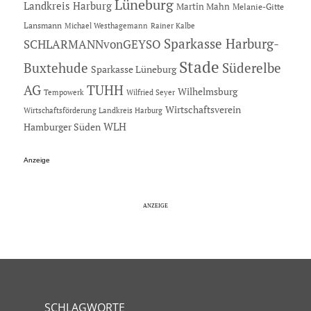
Lüneburg
Landkreis Harburg
Martin Mahn
Melanie-Gitte
Lansmann
Michael Westhagemann
Rainer Kalbe
Sparkasse Harburg-
SCHLARMANNvonGEYSO
Stade
Buxtehude
Süderelbe
Sparkasse Lüneburg
AG
TUHH
Wilhelmsburg
Tempowerk
Wilfried Seyer
Wirtschaftsverein
Wirtschaftsförderung Landkreis Harburg
Hamburger Süden
WLH
Anzeige
SCHLAGWORTE