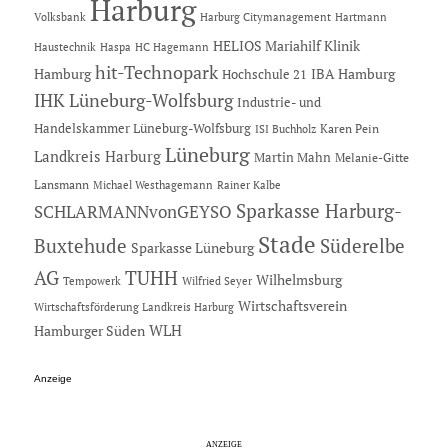
Harburg
Hartmann
Volksbank
Harburg Citymanagement
HELIOS Mariahilf Klinik
Haustechnik
Haspa
HC Hagemann
hit-Technopark
Hamburg
IBA Hamburg
Hochschule 21
IHK Lüneburg-Wolfsburg
Industrie- und
Handelskammer Lüneburg-Wolfsburg
Karen Pein
ISI Buchholz
Lüneburg
Landkreis Harburg
Martin Mahn
Melanie-Gitte
Lansmann
Michael Westhagemann
Rainer Kalbe
Sparkasse Harburg-
SCHLARMANNvonGEYSO
Stade
Buxtehude
Süderelbe
Sparkasse Lüneburg
AG
TUHH
Wilhelmsburg
Tempowerk
Wilfried Seyer
Wirtschaftsverein
Wirtschaftsförderung Landkreis Harburg
Hamburger Süden
WLH
Anzeige