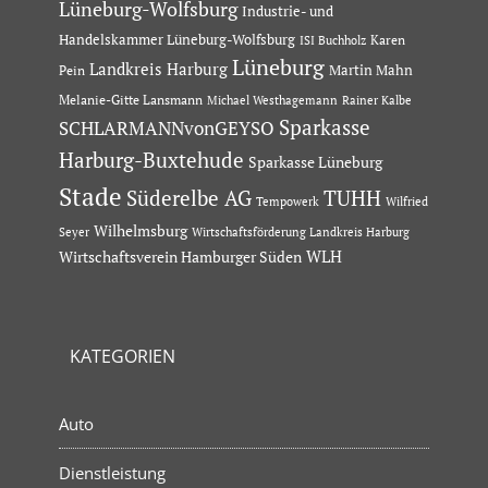
Lüneburg-Wolfsburg
Industrie- und
Handelskammer Lüneburg-Wolfsburg
Karen
ISI Buchholz
Lüneburg
Landkreis Harburg
Martin Mahn
Pein
Melanie-Gitte Lansmann
Michael Westhagemann
Rainer Kalbe
Sparkasse
SCHLARMANNvonGEYSO
Harburg-Buxtehude
Sparkasse Lüneburg
Stade
Süderelbe AG
TUHH
Tempowerk
Wilfried
Wilhelmsburg
Seyer
Wirtschaftsförderung Landkreis Harburg
Wirtschaftsverein Hamburger Süden
WLH
KATEGORIEN
Auto
Dienstleistung