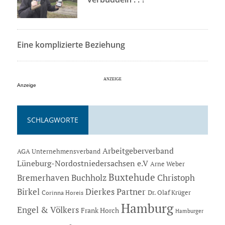
Eine komplizierte Beziehung
Anzeige
SCHLAGWORTE
Arbeitgeberverband
AGA Unternehmensverband
Lüneburg-Nordostniedersachsen e.V
Arne Weber
Buxtehude
Bremerhaven
Buchholz
Christoph
Dierkes Partner
Birkel
Dr. Olaf Krüger
Corinna Horeis
Hamburg
Engel & Völkers
Frank Horch
Hamburger