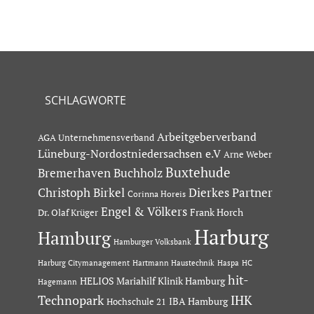
SCHLAGWORTE
Arbeitgeberverband
AGA Unternehmensverband
Lüneburg-Nordostniedersachsen e.V
Arne Weber
Buxtehude
Bremerhaven
Buchholz
Dierkes Partner
Christoph Birkel
Corinna Horeis
Engel & Völkers
Dr. Olaf Krüger
Frank Horch
Harburg
Hamburg
Hamburger Volksbank
Hartmann Haustechnik
Haspa
Harburg Citymanagement
HC
hit-
HELIOS Mariahilf Klinik Hamburg
Hagemann
Technopark
IHK
IBA Hamburg
Hochschule 21