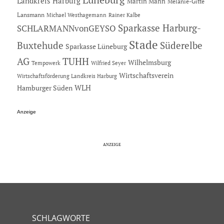
Landkreis Harburg
Martin Mahn
Melanie-Gitte
Lansmann
Michael Westhagemann
Rainer Kalbe
Sparkasse Harburg-
SCHLARMANNvonGEYSO
Stade
Buxtehude
Süderelbe
Sparkasse Lüneburg
AG
TUHH
Wilhelmsburg
Tempowerk
Wilfried Seyer
Wirtschaftsverein
Wirtschaftsförderung Landkreis Harburg
Hamburger Süden
WLH
Anzeige
SCHLAGWORTE