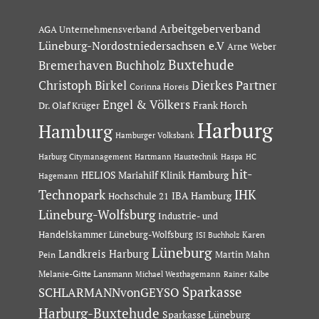
Arbeitgeberverband
AGA Unternehmensverband
Lüneburg-Nordostniedersachsen e.V
Arne Weber
Buxtehude
Bremerhaven
Buchholz
Dierkes Partner
Christoph Birkel
Corinna Horeis
Engel & Völkers
Dr. Olaf Krüger
Frank Horch
Harburg
Hamburg
Hamburger Volksbank
Hartmann Haustechnik
Haspa
Harburg Citymanagement
HC
hit-
HELIOS Mariahilf Klinik Hamburg
Hagemann
Technopark
IHK
IBA Hamburg
Hochschule 21
Lüneburg-Wolfsburg
Industrie- und
Handelskammer Lüneburg-Wolfsburg
Karen
ISI Buchholz
Lüneburg
Landkreis Harburg
Martin Mahn
Pein
Melanie-Gitte Lansmann
Michael Westhagemann
Rainer Kalbe
Sparkasse
SCHLARMANNvonGEYSO
Harburg-Buxtehude
Sparkasse Lüneburg