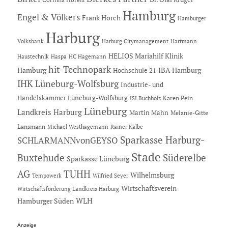
Hamburg
Engel & Völkers
Frank Horch
Hamburger
Harburg
Hartmann
Volksbank
Harburg Citymanagement
HELIOS Mariahilf Klinik
Haustechnik
Haspa
HC Hagemann
hit-Technopark
Hamburg
IBA Hamburg
Hochschule 21
IHK Lüneburg-Wolfsburg
Industrie- und
Handelskammer Lüneburg-Wolfsburg
Karen Pein
ISI Buchholz
Lüneburg
Landkreis Harburg
Martin Mahn
Melanie-Gitte
Lansmann
Michael Westhagemann
Rainer Kalbe
Sparkasse Harburg-
SCHLARMANNvonGEYSO
Stade
Buxtehude
Süderelbe
Sparkasse Lüneburg
AG
TUHH
Wilhelmsburg
Tempowerk
Wilfried Seyer
Wirtschaftsverein
Wirtschaftsförderung Landkreis Harburg
Hamburger Süden
WLH
Anzeige