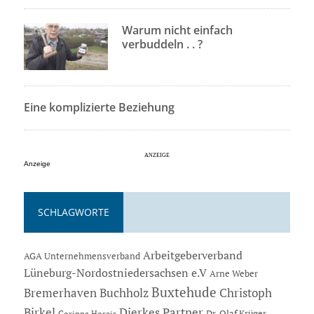
Warum nicht einfach
verbuddeln . . ?
Eine komplizierte Beziehung
Anzeige
SCHLAGWORTE
Arbeitgeberverband
AGA Unternehmensverband
Lüneburg-Nordostniedersachsen e.V
Arne Weber
Buxtehude
Bremerhaven
Buchholz
Christoph
Dierkes Partner
Birkel
Dr. Olaf Krüger
Corinna Horeis