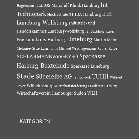
hit-
HELIOS Mariahilf Klinik Hamburg
Hagemann
Technopark
IHK
IBA Hamburg
Hochschule 21
Lüneburg-Wolfsburg
Industrie- und
Handelskammer Lüneburg-Wolfsburg
Karen
ISI Buchholz
Lüneburg
Landkreis Harburg
Martin Mahn
Pein
Melanie-Gitte Lansmann
Michael Westhagemann
Rainer Kalbe
Sparkasse
SCHLARMANNvonGEYSO
Harburg-Buxtehude
Sparkasse Lüneburg
Stade
Süderelbe AG
TUHH
Tempowerk
Wilfried
Wilhelmsburg
Seyer
Wirtschaftsförderung Landkreis Harburg
Wirtschaftsverein Hamburger Süden
WLH
KATEGORIEN