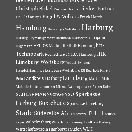
Bremerhaven
Buchholz
Dierkes Partner
Christoph Birkel
Corinna Horeis
Engel & Völkers
Dr. Olaf Krüger
Frank Horch
Harburg
Hamburg
Hamburger Volksbank
Hartmann Haustechnik
Haspa
Harburg Citymanagement
HC
hit-
HELIOS Mariahilf Klinik Hamburg
Hagemann
Technopark
IHK
IBA Hamburg
Hochschule 21
Lüneburg-Wolfsburg
Industrie- und
Handelskammer Lüneburg-Wolfsburg
Karen
ISI Buchholz
Lüneburg
Landkreis Harburg
Martin Mahn
Pein
Melanie-Gitte Lansmann
Michael Westhagemann
Rainer Kalbe
Sparkasse
SCHLARMANNvonGEYSO
Harburg-Buxtehude
Sparkasse Lüneburg
Stade
Süderelbe AG
TUHH
Tempowerk
Wilfried
Wilhelmsburg
Seyer
Wirtschaftsförderung Landkreis Harburg
Wirtschaftsverein Hamburger Süden
WLH