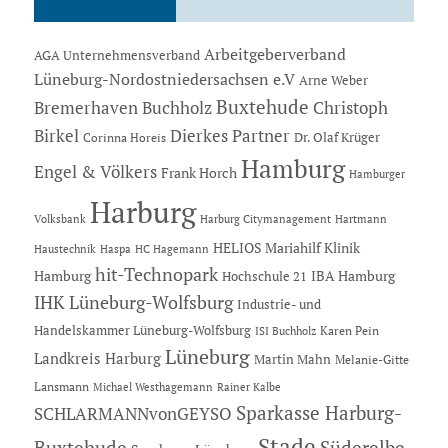
Arbeitgeberverband
AGA Unternehmensverband
Lüneburg-Nordostniedersachsen e.V
Arne Weber
Buxtehude
Bremerhaven
Buchholz
Christoph
Dierkes Partner
Birkel
Dr. Olaf Krüger
Corinna Horeis
Hamburg
Engel & Völkers
Frank Horch
Hamburger
Harburg
Hartmann
Volksbank
Harburg Citymanagement
HELIOS Mariahilf Klinik
Haustechnik
Haspa
HC Hagemann
hit-Technopark
Hamburg
IBA Hamburg
Hochschule 21
IHK Lüneburg-Wolfsburg
Industrie- und
Handelskammer Lüneburg-Wolfsburg
Karen Pein
ISI Buchholz
Lüneburg
Landkreis Harburg
Martin Mahn
Melanie-Gitte
Lansmann
Michael Westhagemann
Rainer Kalbe
Sparkasse Harburg-
SCHLARMANNvonGEYSO
Stade
Süderelbe