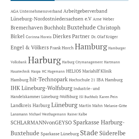
Arbeitgeberverband
AGA Unternehmensverband
Lüneburg-Nordostniedersachsen e.V
Arne Weber
Buxtehude
Bremerhaven
Buchholz
Christoph
Dierkes Partner
Birkel
Dr. Olaf Krüger
Corinna Horeis
Hamburg
Engel & Völkers
Frank Horch
Hamburger
Harburg
Hartmann
Volksbank
Harburg Citymanagement
HELIOS Mariahilf Klinik
Haustechnik
Haspa
HC Hagemann
hit-Technopark
Hamburg
IBA Hamburg
Hochschule 21
IHK Lüneburg-Wolfsburg
Industrie- und
Handelskammer Lüneburg-Wolfsburg
Karen Pein
ISI Buchholz
Lüneburg
Landkreis Harburg
Martin Mahn
Melanie-Gitte
Lansmann
Michael Westhagemann
Rainer Kalbe
Sparkasse Harburg-
SCHLARMANNvonGEYSO
Stade
Buxtehude
Süderelbe
Sparkasse Lüneburg