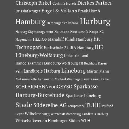
Dierkes Partner
Christoph Birkel
Corinna Horeis
Engel & Völkers
Dr. Olaf Krüger
Frank Horch
Harburg
Hamburg
Hamburger Volksbank
Hartmann Haustechnik
Haspa
Harburg Citymanagement
HC
hit-
HELIOS Mariahilf Klinik Hamburg
Hagemann
Technopark
IHK
IBA Hamburg
Hochschule 21
Lüneburg-Wolfsburg
Industrie- und
Handelskammer Lüneburg-Wolfsburg
Karen
ISI Buchholz
Lüneburg
Landkreis Harburg
Martin Mahn
Pein
Melanie-Gitte Lansmann
Michael Westhagemann
Rainer Kalbe
Sparkasse
SCHLARMANNvonGEYSO
Harburg-Buxtehude
Sparkasse Lüneburg
Stade
Süderelbe AG
TUHH
Tempowerk
Wilfried
Wilhelmsburg
Seyer
Wirtschaftsförderung Landkreis Harburg
Wirtschaftsverein Hamburger Süden
WLH