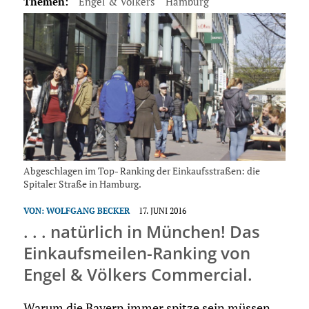
Themen:
Engel & Völkers
Hamburg
Abge­schlagen im Top- Ranking der Einkaufsstraßen: die
Spitaler Straße in Hamburg.
VON:
WOLFGANG BECKER
17. JUNI 2016
. . . natürlich in München! Das
Einkaufsmeilen-Ranking von
Engel & Völkers Commercial.
Warum die Bayern immer spitze sein müssen,