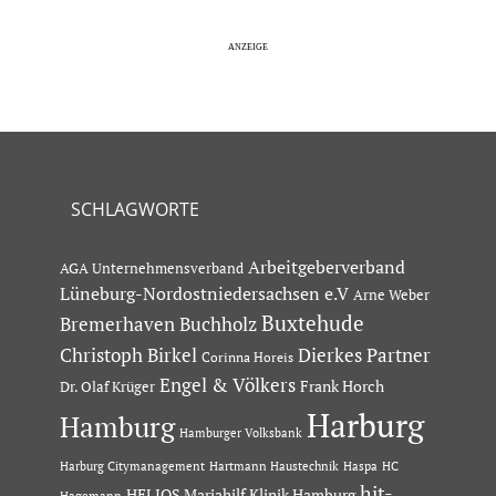
SCHLAGWORTE
Arbeitgeberverband
AGA Unternehmensverband
Lüneburg-Nordostniedersachsen e.V
Arne Weber
Buxtehude
Bremerhaven
Buchholz
Dierkes Partner
Christoph Birkel
Corinna Horeis
Engel & Völkers
Dr. Olaf Krüger
Frank Horch
Harburg
Hamburg
Hamburger Volksbank
Hartmann Haustechnik
Haspa
Harburg Citymanagement
HC
hit-
HELIOS Mariahilf Klinik Hamburg