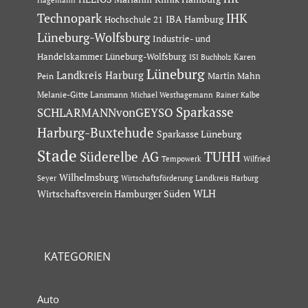
Hagemann
Technopark
IHK
IBA Hamburg
Hochschule 21
Lüneburg-Wolfsburg
Industrie- und
Handelskammer Lüneburg-Wolfsburg
Karen
ISI Buchholz
Lüneburg
Landkreis Harburg
Martin Mahn
Pein
Melanie-Gitte Lansmann
Michael Westhagemann
Rainer Kalbe
Sparkasse
SCHLARMANNvonGEYSO
Harburg-Buxtehude
Sparkasse Lüneburg
Stade
Süderelbe AG
TUHH
Tempowerk
Wilfried
Wilhelmsburg
Seyer
Wirtschaftsförderung Landkreis Harburg
Wirtschaftsverein Hamburger Süden
WLH
KATEGORIEN
Auto