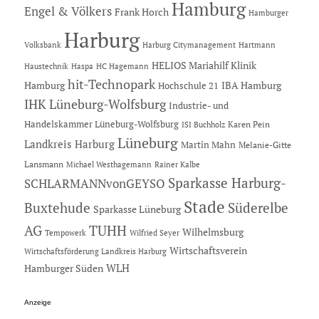
Hamburg
Engel & Völkers
Frank Horch
Hamburger
Harburg
Hartmann
Volksbank
Harburg Citymanagement
HELIOS Mariahilf Klinik
Haustechnik
Haspa
HC Hagemann
hit-Technopark
Hamburg
IBA Hamburg
Hochschule 21
IHK Lüneburg-Wolfsburg
Industrie- und
Handelskammer Lüneburg-Wolfsburg
Karen Pein
ISI Buchholz
Lüneburg
Landkreis Harburg
Martin Mahn
Melanie-Gitte
Lansmann
Michael Westhagemann
Rainer Kalbe
Sparkasse Harburg-
SCHLARMANNvonGEYSO
Stade
Buxtehude
Süderelbe
Sparkasse Lüneburg
AG
TUHH
Wilhelmsburg
Tempowerk
Wilfried Seyer
Wirtschaftsverein
Wirtschaftsförderung Landkreis Harburg
Hamburger Süden
WLH
Anzeige