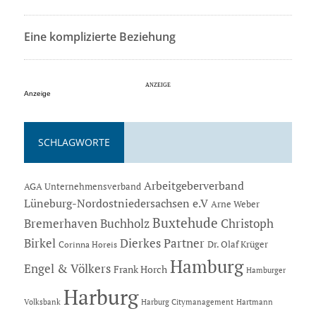
Eine komplizierte Beziehung
Anzeige
SCHLAGWORTE
Arbeitgeberverband
AGA Unternehmensverband
Lüneburg-Nordostniedersachsen e.V
Arne Weber
Buxtehude
Bremerhaven
Buchholz
Christoph
Dierkes Partner
Birkel
Dr. Olaf Krüger
Corinna Horeis
Hamburg
Engel & Völkers
Frank Horch
Hamburger
Harburg
Hartmann
Volksbank
Harburg Citymanagement