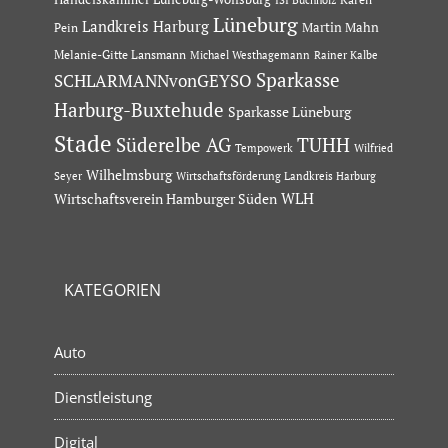
Lüneburg
Landkreis Harburg
Martin Mahn
Pein
Melanie-Gitte Lansmann
Michael Westhagemann
Rainer Kalbe
Sparkasse
SCHLARMANNvonGEYSO
Harburg-Buxtehude
Sparkasse Lüneburg
Stade
Süderelbe AG
TUHH
Tempowerk
Wilfried
Wilhelmsburg
Seyer
Wirtschaftsförderung Landkreis Harburg
Wirtschaftsverein Hamburger Süden
WLH
KATEGORIEN
Auto
Dienstleistung
Digital