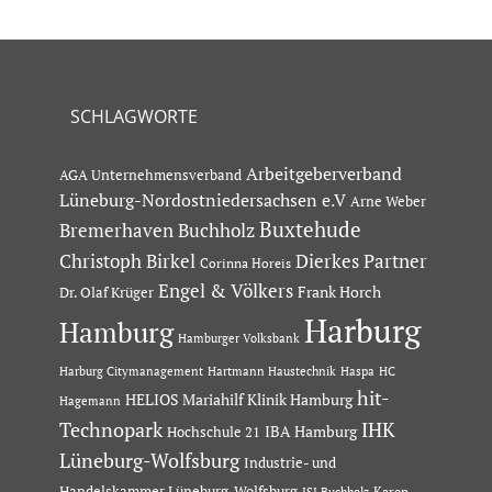
SCHLAGWORTE
Arbeitgeberverband
AGA Unternehmensverband
Lüneburg-Nordostniedersachsen e.V
Arne Weber
Buxtehude
Bremerhaven
Buchholz
Dierkes Partner
Christoph Birkel
Corinna Horeis
Engel & Völkers
Dr. Olaf Krüger
Frank Horch
Harburg
Hamburg
Hamburger Volksbank
Hartmann Haustechnik
Haspa
Harburg Citymanagement
HC
hit-
HELIOS Mariahilf Klinik Hamburg
Hagemann
Technopark
IHK
IBA Hamburg
Hochschule 21
Lüneburg-Wolfsburg
Industrie- und
Handelskammer Lüneburg-Wolfsburg
Karen
ISI Buchholz