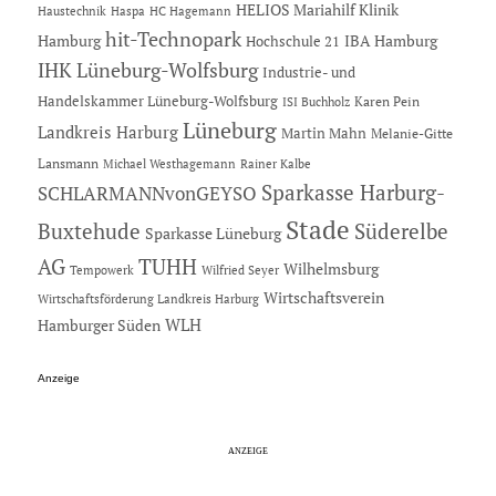
HELIOS Mariahilf Klinik
Haustechnik
Haspa
HC Hagemann
hit-Technopark
Hamburg
IBA Hamburg
Hochschule 21
IHK Lüneburg-Wolfsburg
Industrie- und
Handelskammer Lüneburg-Wolfsburg
Karen Pein
ISI Buchholz
Lüneburg
Landkreis Harburg
Martin Mahn
Melanie-Gitte
Lansmann
Michael Westhagemann
Rainer Kalbe
Sparkasse Harburg-
SCHLARMANNvonGEYSO
Stade
Buxtehude
Süderelbe
Sparkasse Lüneburg
AG
TUHH
Wilhelmsburg
Tempowerk
Wilfried Seyer
Wirtschaftsverein
Wirtschaftsförderung Landkreis Harburg
Hamburger Süden
WLH
Anzeige