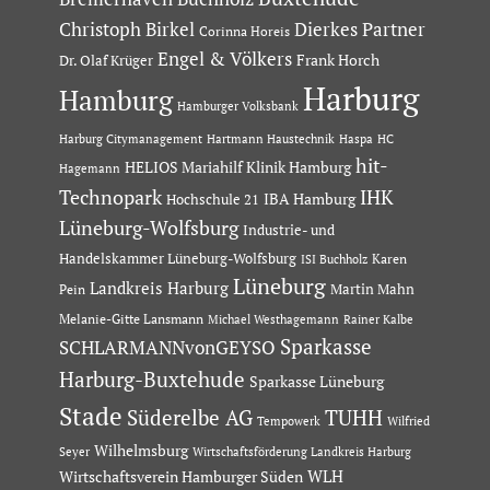
Dierkes Partner
Christoph Birkel
Corinna Horeis
Engel & Völkers
Dr. Olaf Krüger
Frank Horch
Harburg
Hamburg
Hamburger Volksbank
Hartmann Haustechnik
Haspa
Harburg Citymanagement
HC
hit-
HELIOS Mariahilf Klinik Hamburg
Hagemann
Technopark
IHK
IBA Hamburg
Hochschule 21
Lüneburg-Wolfsburg
Industrie- und
Handelskammer Lüneburg-Wolfsburg
Karen
ISI Buchholz
Lüneburg
Landkreis Harburg
Martin Mahn
Pein
Melanie-Gitte Lansmann
Michael Westhagemann
Rainer Kalbe
Sparkasse
SCHLARMANNvonGEYSO
Harburg-Buxtehude
Sparkasse Lüneburg
Stade
Süderelbe AG
TUHH
Tempowerk
Wilfried
Wilhelmsburg
Seyer
Wirtschaftsförderung Landkreis Harburg
Wirtschaftsverein Hamburger Süden
WLH