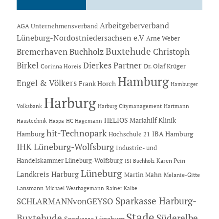
Arbeitgeberverband
AGA Unternehmensverband
Lüneburg-Nordostniedersachsen e.V
Arne Weber
Buxtehude
Bremerhaven
Buchholz
Christoph
Dierkes Partner
Birkel
Dr. Olaf Krüger
Corinna Horeis
Hamburg
Engel & Völkers
Frank Horch
Hamburger
Harburg
Hartmann
Volksbank
Harburg Citymanagement
HELIOS Mariahilf Klinik
Haustechnik
Haspa
HC Hagemann
hit-Technopark
Hamburg
IBA Hamburg
Hochschule 21
IHK Lüneburg-Wolfsburg
Industrie- und
Handelskammer Lüneburg-Wolfsburg
Karen Pein
ISI Buchholz
Lüneburg
Landkreis Harburg
Martin Mahn
Melanie-Gitte
Lansmann
Michael Westhagemann
Rainer Kalbe
Sparkasse Harburg-
SCHLARMANNvonGEYSO
Stade
Buxtehude
Süderelbe
Sparkasse Lüneburg