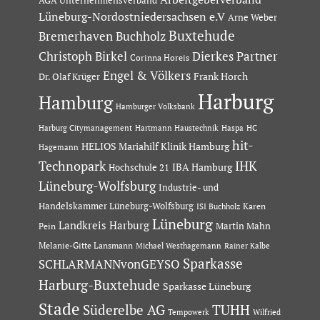
AGA Unternehmensverband
Lüneburg-Nordostniedersachsen e.V
Arne Weber
Buxtehude
Bremerhaven
Buchholz
Dierkes Partner
Christoph Birkel
Corinna Horeis
Engel & Völkers
Dr. Olaf Krüger
Frank Horch
Harburg
Hamburg
Hamburger Volksbank
Hartmann Haustechnik
Haspa
Harburg Citymanagement
HC
hit-
HELIOS Mariahilf Klinik Hamburg
Hagemann
Technopark
IHK
IBA Hamburg
Hochschule 21
Lüneburg-Wolfsburg
Industrie- und
Handelskammer Lüneburg-Wolfsburg
Karen
ISI Buchholz
Lüneburg
Landkreis Harburg
Martin Mahn
Pein
Melanie-Gitte Lansmann
Michael Westhagemann
Rainer Kalbe
Sparkasse
SCHLARMANNvonGEYSO
Harburg-Buxtehude
Sparkasse Lüneburg
Stade
Süderelbe AG
TUHH
Tempowerk
Wilfried