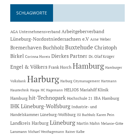
SCHLAGWORTE
Arbeitgeberverband
AGA Unternehmensverband
Lüneburg-Nordostniedersachsen e.V
Arne Weber
Buxtehude
Bremerhaven
Buchholz
Christoph
Dierkes Partner
Birkel
Dr. Olaf Krüger
Corinna Horeis
Hamburg
Engel & Völkers
Frank Horch
Hamburger
Harburg
Hartmann
Volksbank
Harburg Citymanagement
HELIOS Mariahilf Klinik
Haustechnik
Haspa
HC Hagemann
hit-Technopark
Hamburg
IBA Hamburg
Hochschule 21
IHK Lüneburg-Wolfsburg
Industrie- und
Handelskammer Lüneburg-Wolfsburg
Karen Pein
ISI Buchholz
Lüneburg
Landkreis Harburg
Martin Mahn
Melanie-Gitte
Lansmann
Michael Westhagemann
Rainer Kalbe