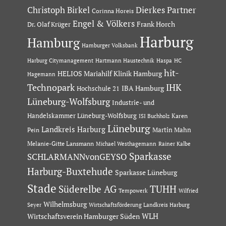
Dierkes Partner
Christoph Birkel
Corinna Horeis
Engel & Völkers
Dr. Olaf Krüger
Frank Horch
Harburg
Hamburg
Hamburger Volksbank
Hartmann Haustechnik
Haspa
Harburg Citymanagement
HC
hit-
HELIOS Mariahilf Klinik Hamburg
Hagemann
Technopark
IHK
IBA Hamburg
Hochschule 21
Lüneburg-Wolfsburg
Industrie- und
Handelskammer Lüneburg-Wolfsburg
Karen
ISI Buchholz
Lüneburg
Landkreis Harburg
Martin Mahn
Pein
Melanie-Gitte Lansmann
Michael Westhagemann
Rainer Kalbe
Sparkasse
SCHLARMANNvonGEYSO
Harburg-Buxtehude
Sparkasse Lüneburg
Stade
Süderelbe AG
TUHH
Tempowerk
Wilfried
Wilhelmsburg
Seyer
Wirtschaftsförderung Landkreis Harburg
Wirtschaftsverein Hamburger Süden
WLH