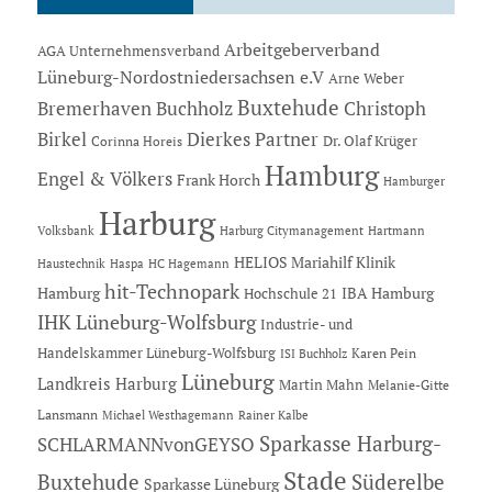
Arbeitgeberverband
AGA Unternehmensverband
Lüneburg-Nordostniedersachsen e.V
Arne Weber
Buxtehude
Bremerhaven
Buchholz
Christoph
Dierkes Partner
Birkel
Dr. Olaf Krüger
Corinna Horeis
Hamburg
Engel & Völkers
Frank Horch
Hamburger
Harburg
Hartmann
Volksbank
Harburg Citymanagement
HELIOS Mariahilf Klinik
Haustechnik
Haspa
HC Hagemann
hit-Technopark
Hamburg
IBA Hamburg
Hochschule 21
IHK Lüneburg-Wolfsburg
Industrie- und
Handelskammer Lüneburg-Wolfsburg
Karen Pein
ISI Buchholz
Lüneburg
Landkreis Harburg
Martin Mahn
Melanie-Gitte
Lansmann
Michael Westhagemann
Rainer Kalbe
Sparkasse Harburg-
SCHLARMANNvonGEYSO
Stade
Buxtehude
Süderelbe
Sparkasse Lüneburg