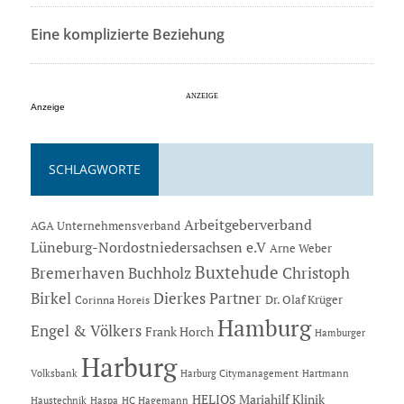
Eine komplizierte Beziehung
Anzeige
SCHLAGWORTE
Arbeitgeberverband
AGA Unternehmensverband
Lüneburg-Nordostniedersachsen e.V
Arne Weber
Buxtehude
Bremerhaven
Buchholz
Christoph
Dierkes Partner
Birkel
Dr. Olaf Krüger
Corinna Horeis
Hamburg
Engel & Völkers
Frank Horch
Hamburger
Harburg
Hartmann
Volksbank
Harburg Citymanagement
HELIOS Mariahilf Klinik
Haustechnik
Haspa
HC Hagemann