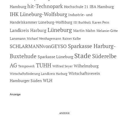
hit-Technopark
Hamburg
IBA Hamburg
Hochschule 21
IHK Lüneburg-Wolfsburg
Industrie- und
Handelskammer Lüneburg-Wolfsburg
Karen Pein
ISI Buchholz
Lüneburg
Landkreis Harburg
Martin Mahn
Melanie-Gitte
Lansmann
Michael Westhagemann
Rainer Kalbe
Sparkasse Harburg-
SCHLARMANNvonGEYSO
Stade
Buxtehude
Süderelbe
Sparkasse Lüneburg
AG
TUHH
Wilhelmsburg
Tempowerk
Wilfried Seyer
Wirtschaftsverein
Wirtschaftsförderung Landkreis Harburg
Hamburger Süden
WLH
Anzeige