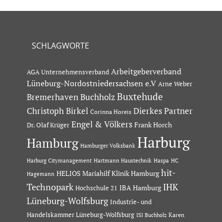
SCHLAGWORTE
Arbeitgeberverband
AGA Unternehmensverband
Lüneburg-Nordostniedersachsen e.V
Arne Weber
Buxtehude
Bremerhaven
Buchholz
Dierkes Partner
Christoph Birkel
Corinna Horeis
Engel & Völkers
Dr. Olaf Krüger
Frank Horch
Harburg
Hamburg
Hamburger Volksbank
Hartmann Haustechnik
Haspa
Harburg Citymanagement
HC
hit-
HELIOS Mariahilf Klinik Hamburg
Hagemann
Technopark
IHK
IBA Hamburg
Hochschule 21
Lüneburg-Wolfsburg
Industrie- und
Handelskammer Lüneburg-Wolfsburg
Karen
ISI Buchholz