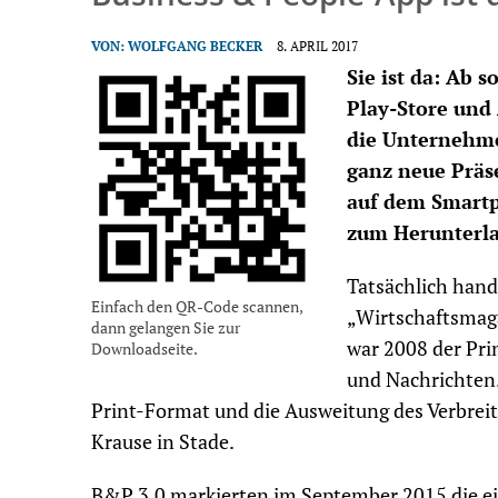
VON:
WOLFGANG BECKER
8. APRIL 2017
Sie ist da: Ab 
Play-Store und 
die Unternehme
ganz neue Präs
auf dem Smartp
zum Herunterla
Tatsächlich hande
Einfach den QR-Code scannen,
„Wirtschaftsmag
dann gelangen Sie zur
war 2008 der Pri
Downloadseite.
und Nachrichten.
Print-Format und die Ausweitung des Verbrei
Krause in Stade.
B&P 3.0 markierten im September 2015 die e