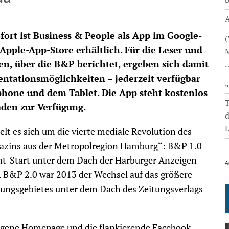
A
sofort ist Business & People als App im Google-
(
Apple-App-Store erhältlich. Für die Leser und
M
n, über die B&P berichtet, ergeben sich damit
entationsmöglichkeiten – jederzeit verfügbar
hone und dem Tablet. Die App steht kostenlos
T
den zur Verfügung.
L
lt es sich um die vierte mediale Revolution des
azins aus der Metropolregion Hamburg“: B&P 1.0
nt-Start unter dem Dach der Harburger Anzeigen
A
 B&P 2.0 war 2013 der Wechsel auf das größere
tungsgebietes unter dem Dach des Zeitungsverlags
igene Homepage und die flankierende Facebook-