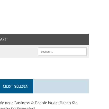
AST
MEIST GELESEN
ie neue Business & People ist da: Haben Sie
ereits Ihr Exemplar?