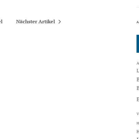
el
Nächster Artikel
A
A
B
V
H