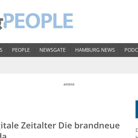
S
PEOPLE
NEWSGATE
HAMBURG NEWS
PODC
igitale Zeitalter Die brandneue
D
 da
b