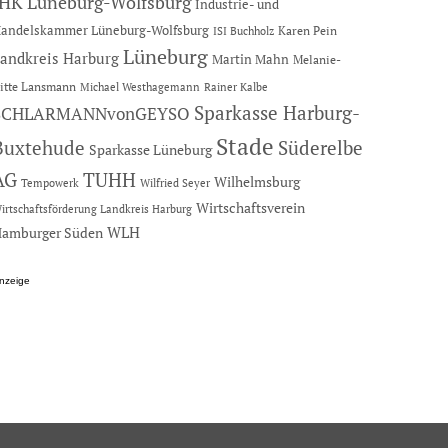
IHK Lüneburg-Wolfsburg
Industrie- und
andelskammer Lüneburg-Wolfsburg
Karen Pein
ISI Buchholz
Lüneburg
andkreis Harburg
Martin Mahn
Melanie-
itte Lansmann
Michael Westhagemann
Rainer Kalbe
Sparkasse Harburg-
SCHLARMANNvonGEYSO
Stade
Buxtehude
Süderelbe
Sparkasse Lüneburg
AG
TUHH
Wilhelmsburg
Tempowerk
Wilfried Seyer
Wirtschaftsverein
irtschaftsförderung Landkreis Harburg
amburger Süden
WLH
nzeige