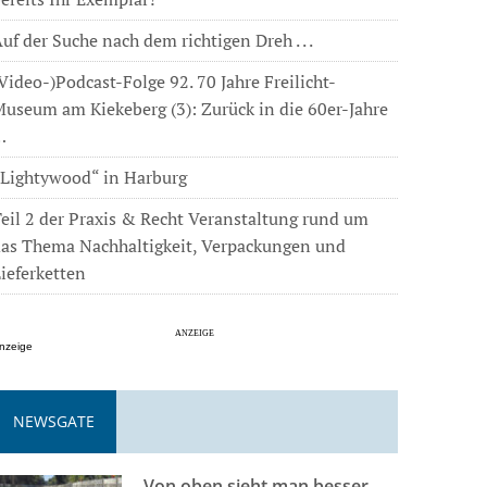
uf der Suche nach dem richtigen Dreh . . .
Video-)Podcast-Folge 92. 70 Jahre Freilicht-
useum am Kiekeberg (3): Zurück in die 60er-Jahre
…
„Lightywood“ in Harburg
eil 2 der Praxis & Recht Veranstaltung rund um
das Thema Nachhaltigkeit, Verpackungen und
ieferketten
nzeige
NEWSGATE
Von oben sieht man besser . . .