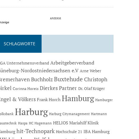
nzeige
SCHLAGWORTE
Arbeitgeberverband
GA Unternehmensverband
Lüneburg-Nordostniedersachsen e.V
Arne Weber
Buxtehude
Bremerhaven
Buchholz
Christoph
Dierkes Partner
irkel
Dr. Olaf Krüger
Corinna Horeis
Hamburg
Engel & Völkers
Frank Horch
Hamburger
Harburg
Hartmann
olksbank
Harburg Citymanagement
HELIOS Mariahilf Klinik
austechnik
Haspa
HC Hagemann
hit-Technopark
Hamburg
IBA Hamburg
Hochschule 21