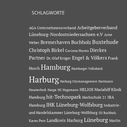
SCHLAGWORTE
Arbeitgeberverband
AGA Unternehmensverband
Lüneburg-Nordostniedersachsen e.V
Arne
Buxtehude
Bremerhaven
Buchholz
Weber
Dierkes
Christoph Birkel
Corinna Horeis
Partner
Engel & Völkers
Dr. Olaf Krüger
Frank
Hamburg
Horch
Hamburger Volksbank
Harburg
Hartmann
Harburg Citymanagement
HELIOS Mariahilf Klinik
Haustechnik
Haspa
HC Hagemann
hit-Technopark
Hamburg
IBA
Hochschule 21
IHK Lüneburg-Wolfsburg
Hamburg
Industrie-
und Handelskammer Lüneburg-Wolfsburg
ISI Buchholz
Lüneburg
Landkreis Harburg
Martin
Karen Pein