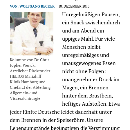
VON:
WOLFGANG BECKER
10. DEZEMBER 2015
Unregelmäßigen Pausen,
ein Snack zwischendurch
und am Abend ein
üppiges Mahl. Für viele
Menschen bleibt
unregelmäßiges und
Kolumne von Dr. Chris­
unausgewogenes Essen
topher Wenck,
Ärztlicher Direktor der
nicht ohne Folgen:
HELIOS Mariahilf
unangenehmer Druck im
Klinik Hamburg und
Magen, ein Brennen
Chefarzt der Abteilung
Allgemein- und
hinter dem Brustbein,
Viszeralchirurgie
heftiges Aufstoßen. Etwa
jeder fünfte Deutsche leidet dauerhaft unter
dem Brennen in der Speiseröhre. Unsere
Lebensumstände begünstigen die Verstimmung