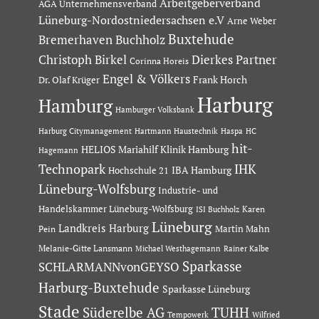
Arbeitgeberverband
AGA Unternehmensverband
Lüneburg-Nordostniedersachsen e.V
Arne Weber
Buxtehude
Bremerhaven
Buchholz
Dierkes Partner
Christoph Birkel
Corinna Horeis
Engel & Völkers
Dr. Olaf Krüger
Frank Horch
Harburg
Hamburg
Hamburger Volksbank
Hartmann Haustechnik
Haspa
Harburg Citymanagement
HC
hit-
HELIOS Mariahilf Klinik Hamburg
Hagemann
Technopark
IHK
IBA Hamburg
Hochschule 21
Lüneburg-Wolfsburg
Industrie- und
Handelskammer Lüneburg-Wolfsburg
Karen
ISI Buchholz
Lüneburg
Landkreis Harburg
Martin Mahn
Pein
Melanie-Gitte Lansmann
Michael Westhagemann
Rainer Kalbe
Sparkasse
SCHLARMANNvonGEYSO
Harburg-Buxtehude
Sparkasse Lüneburg
Stade
Süderelbe AG
TUHH
Tempowerk
Wilfried