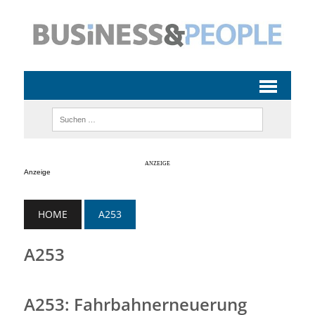
Anzeige
HOME
A253
A253
A253: Fahrbahnerneuerung