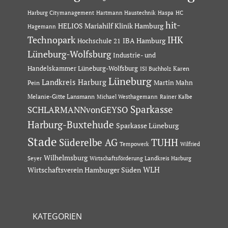
Hartmann Haustechnik
Haspa
Harburg Citymanagement
HC
hit-
HELIOS Mariahilf Klinik Hamburg
Hagemann
Technopark
IHK
IBA Hamburg
Hochschule 21
Lüneburg-Wolfsburg
Industrie- und
Handelskammer Lüneburg-Wolfsburg
Karen
ISI Buchholz
Lüneburg
Landkreis Harburg
Martin Mahn
Pein
Melanie-Gitte Lansmann
Michael Westhagemann
Rainer Kalbe
Sparkasse
SCHLARMANNvonGEYSO
Harburg-Buxtehude
Sparkasse Lüneburg
Stade
Süderelbe AG
TUHH
Tempowerk
Wilfried
Wilhelmsburg
Seyer
Wirtschaftsförderung Landkreis Harburg
Wirtschaftsverein Hamburger Süden
WLH
KATEGORIEN