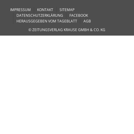
IMPRESSUM
KONTAKT
SITEMAP
DATENSCHUTZERKLÄRUNG
FACEBOOK
HERAUSGEGEBEN VOM TAGEBLATT
AGB
© ZEITUNGSVERLAG KRAUSE GMBH & CO. KG