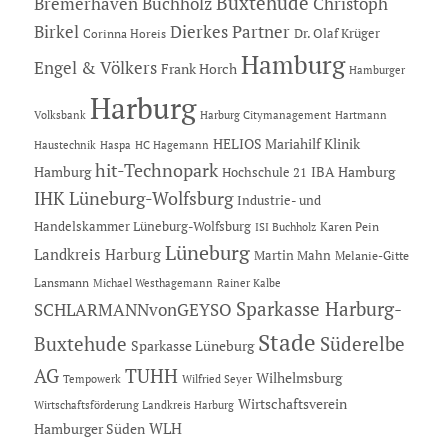
Buxtehude
Bremerhaven
Buchholz
Christoph
Dierkes Partner
Birkel
Dr. Olaf Krüger
Corinna Horeis
Hamburg
Engel & Völkers
Frank Horch
Hamburger
Harburg
Hartmann
Volksbank
Harburg Citymanagement
HELIOS Mariahilf Klinik
Haustechnik
Haspa
HC Hagemann
hit-Technopark
Hamburg
IBA Hamburg
Hochschule 21
IHK Lüneburg-Wolfsburg
Industrie- und
Handelskammer Lüneburg-Wolfsburg
Karen Pein
ISI Buchholz
Lüneburg
Landkreis Harburg
Martin Mahn
Melanie-Gitte
Lansmann
Michael Westhagemann
Rainer Kalbe
Sparkasse Harburg-
SCHLARMANNvonGEYSO
Stade
Buxtehude
Süderelbe
Sparkasse Lüneburg
AG
TUHH
Wilhelmsburg
Tempowerk
Wilfried Seyer
Wirtschaftsverein
Wirtschaftsförderung Landkreis Harburg
Hamburger Süden
WLH