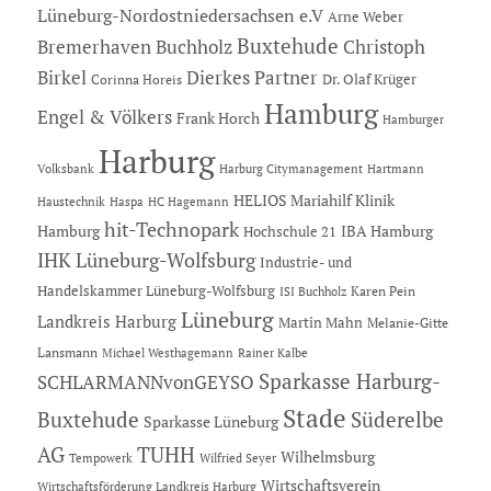
Lüneburg-Nordostniedersachsen e.V
Arne Weber
Buxtehude
Bremerhaven
Buchholz
Christoph
Dierkes Partner
Birkel
Dr. Olaf Krüger
Corinna Horeis
Hamburg
Engel & Völkers
Frank Horch
Hamburger
Harburg
Hartmann
Volksbank
Harburg Citymanagement
HELIOS Mariahilf Klinik
Haustechnik
Haspa
HC Hagemann
hit-Technopark
Hamburg
IBA Hamburg
Hochschule 21
IHK Lüneburg-Wolfsburg
Industrie- und
Handelskammer Lüneburg-Wolfsburg
Karen Pein
ISI Buchholz
Lüneburg
Landkreis Harburg
Martin Mahn
Melanie-Gitte
Lansmann
Michael Westhagemann
Rainer Kalbe
Sparkasse Harburg-
SCHLARMANNvonGEYSO
Stade
Buxtehude
Süderelbe
Sparkasse Lüneburg
AG
TUHH
Wilhelmsburg
Tempowerk
Wilfried Seyer
Wirtschaftsverein
Wirtschaftsförderung Landkreis Harburg