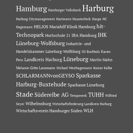
Harburg
Hamburg
Hamburger Volksbank
Hartmann Haustechnik
Haspa
Harburg Citymanagement
HC
hit-
HELIOS Mariahilf Klinik Hamburg
Hagemann
Technopark
IHK
IBA Hamburg
Hochschule 21
Lüneburg-Wolfsburg
Industrie- und
Handelskammer Lüneburg-Wolfsburg
Karen
ISI Buchholz
Lüneburg
Landkreis Harburg
Martin Mahn
Pein
Melanie-Gitte Lansmann
Michael Westhagemann
Rainer Kalbe
Sparkasse
SCHLARMANNvonGEYSO
Harburg-Buxtehude
Sparkasse Lüneburg
Stade
Süderelbe AG
TUHH
Tempowerk
Wilfried
Wilhelmsburg
Seyer
Wirtschaftsförderung Landkreis Harburg
Wirtschaftsverein Hamburger Süden
WLH