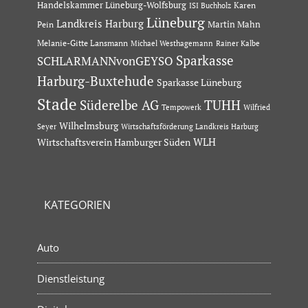
Handelskammer Lüneburg-Wolfsburg
Karen
ISI Buchholz
Lüneburg
Landkreis Harburg
Martin Mahn
Pein
Melanie-Gitte Lansmann
Michael Westhagemann
Rainer Kalbe
Sparkasse
SCHLARMANNvonGEYSO
Harburg-Buxtehude
Sparkasse Lüneburg
Stade
Süderelbe AG
TUHH
Tempowerk
Wilfried
Wilhelmsburg
Seyer
Wirtschaftsförderung Landkreis Harburg
Wirtschaftsverein Hamburger Süden
WLH
KATEGORIEN
Auto
Dienstleistung