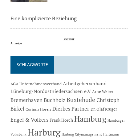
Eine komplizierte Beziehung
Anzeige
SCHLAGWORTE
Arbeitgeberverband
AGA Unternehmensverband
Lüneburg-Nordostniedersachsen e.V
Arne Weber
Buxtehude
Bremerhaven
Buchholz
Christoph
Dierkes Partner
Birkel
Dr. Olaf Krüger
Corinna Horeis
Hamburg
Engel & Völkers
Frank Horch
Hamburger
Harburg
Hartmann
Volksbank
Harburg Citymanagement