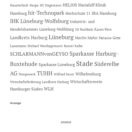
HELIOS Mariahilf Klinik
Haustechnik
Haspa
HC Hagemann
hit-Technopark
Hamburg
IBA Hamburg
Hochschule 21
IHK Lüneburg-Wolfsburg
Industrie- und
Handelskammer Lüneburg-Wolfsburg
Karen Pein
ISI Buchholz
Lüneburg
Landkreis Harburg
Martin Mahn
Melanie-Gitte
Lansmann
Michael Westhagemann
Rainer Kalbe
Sparkasse Harburg-
SCHLARMANNvonGEYSO
Stade
Buxtehude
Süderelbe
Sparkasse Lüneburg
AG
TUHH
Wilhelmsburg
Tempowerk
Wilfried Seyer
Wirtschaftsverein
Wirtschaftsförderung Landkreis Harburg
Hamburger Süden
WLH
Anzeige