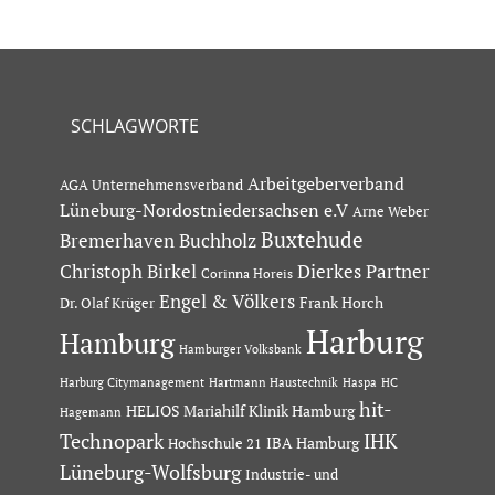
SCHLAGWORTE
Arbeitgeberverband
AGA Unternehmensverband
Lüneburg-Nordostniedersachsen e.V
Arne Weber
Buxtehude
Bremerhaven
Buchholz
Dierkes Partner
Christoph Birkel
Corinna Horeis
Engel & Völkers
Dr. Olaf Krüger
Frank Horch
Harburg
Hamburg
Hamburger Volksbank
Hartmann Haustechnik
Haspa
Harburg Citymanagement
HC
hit-
HELIOS Mariahilf Klinik Hamburg
Hagemann
Technopark
IHK
IBA Hamburg
Hochschule 21
Lüneburg-Wolfsburg
Industrie- und