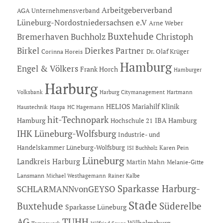
Arbeitgeberverband
AGA Unternehmensverband
Lüneburg-Nordostniedersachsen e.V
Arne Weber
Buxtehude
Bremerhaven
Buchholz
Christoph
Dierkes Partner
Birkel
Dr. Olaf Krüger
Corinna Horeis
Hamburg
Engel & Völkers
Frank Horch
Hamburger
Harburg
Hartmann
Volksbank
Harburg Citymanagement
HELIOS Mariahilf Klinik
Haustechnik
Haspa
HC Hagemann
hit-Technopark
Hamburg
IBA Hamburg
Hochschule 21
IHK Lüneburg-Wolfsburg
Industrie- und
Handelskammer Lüneburg-Wolfsburg
Karen Pein
ISI Buchholz
Lüneburg
Landkreis Harburg
Martin Mahn
Melanie-Gitte
Lansmann
Michael Westhagemann
Rainer Kalbe
Sparkasse Harburg-
SCHLARMANNvonGEYSO
Stade
Buxtehude
Süderelbe
Sparkasse Lüneburg
AG
TUHH
Wilhelmsburg