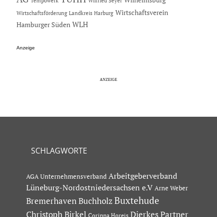
Tempowerk
Wilfried Seyer
Wirtschaftsverein
Wirtschaftsförderung Landkreis Harburg
Hamburger Süden
WLH
Anzeige
SCHLAGWORTE
Arbeitgeberverband
AGA Unternehmensverband
Lüneburg-Nordostniedersachsen e.V
Arne Weber
Buxtehude
Bremerhaven
Buchholz
Dierkes Partner
Christoph Birkel
Corinna Horeis