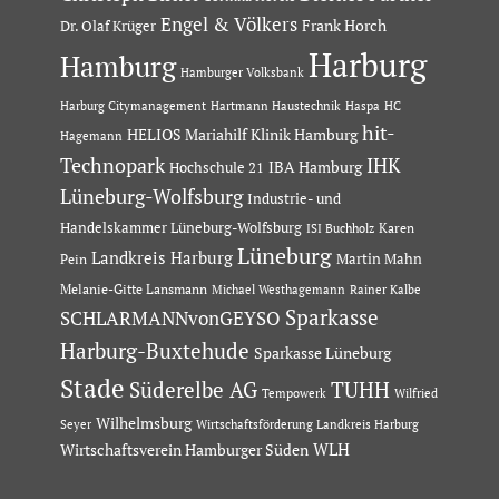
Engel & Völkers
Dr. Olaf Krüger
Frank Horch
Harburg
Hamburg
Hamburger Volksbank
Hartmann Haustechnik
Haspa
Harburg Citymanagement
HC
hit-
HELIOS Mariahilf Klinik Hamburg
Hagemann
Technopark
IHK
IBA Hamburg
Hochschule 21
Lüneburg-Wolfsburg
Industrie- und
Handelskammer Lüneburg-Wolfsburg
Karen
ISI Buchholz
Lüneburg
Landkreis Harburg
Martin Mahn
Pein
Melanie-Gitte Lansmann
Michael Westhagemann
Rainer Kalbe
Sparkasse
SCHLARMANNvonGEYSO
Harburg-Buxtehude
Sparkasse Lüneburg
Stade
Süderelbe AG
TUHH
Tempowerk
Wilfried
Wilhelmsburg
Seyer
Wirtschaftsförderung Landkreis Harburg
Wirtschaftsverein Hamburger Süden
WLH