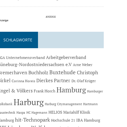
nzeige
SCHLAGWORTE
Arbeitgeberverband
GA Unternehmensverband
Lüneburg-Nordostniedersachsen e.V
Arne Weber
Buxtehude
Bremerhaven
Buchholz
Christoph
Dierkes Partner
irkel
Dr. Olaf Krüger
Corinna Horeis
Hamburg
Engel & Völkers
Frank Horch
Hamburger
Harburg
Hartmann
olksbank
Harburg Citymanagement
HELIOS Mariahilf Klinik
austechnik
Haspa
HC Hagemann
hit-Technopark
Hamburg
IBA Hamburg
Hochschule 21