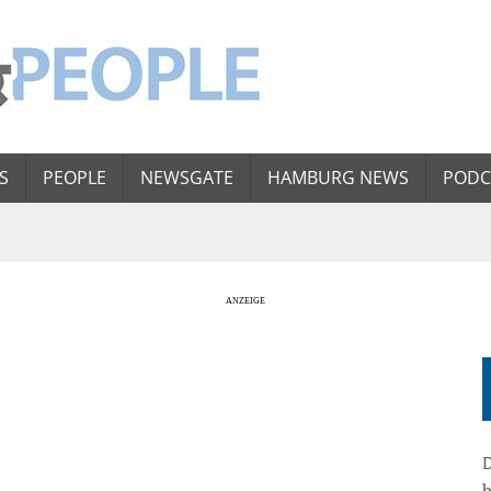
S
PEOPLE
NEWSGATE
HAMBURG NEWS
PODC
D
b