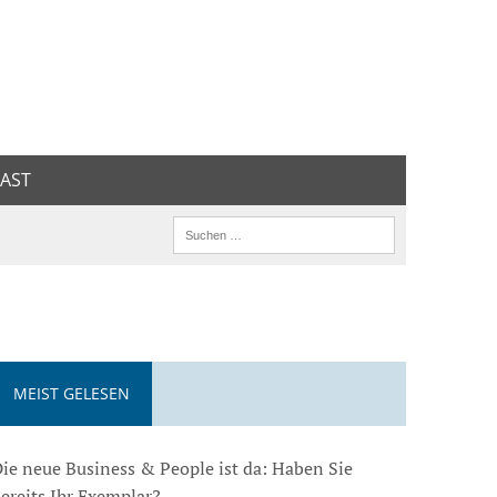
AST
MEIST GELESEN
ie neue Business & People ist da: Haben Sie
ereits Ihr Exemplar?