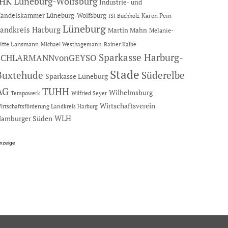
IHK Lüneburg-Wolfsburg
Industrie- und
andelskammer Lüneburg-Wolfsburg
Karen Pein
ISI Buchholz
Lüneburg
andkreis Harburg
Martin Mahn
Melanie-
itte Lansmann
Michael Westhagemann
Rainer Kalbe
Sparkasse Harburg-
SCHLARMANNvonGEYSO
Stade
Buxtehude
Süderelbe
Sparkasse Lüneburg
AG
TUHH
Wilhelmsburg
Tempowerk
Wilfried Seyer
Wirtschaftsverein
irtschaftsförderung Landkreis Harburg
amburger Süden
WLH
nzeige