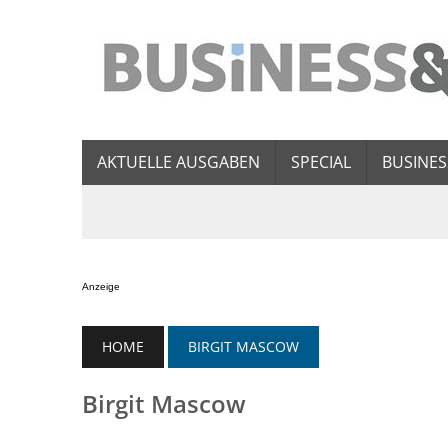
AKTUELLE AUSGABEN
SPECIAL
BUSINES
Anzeige
HOME
BIRGIT MASCOW
Birgit Mascow