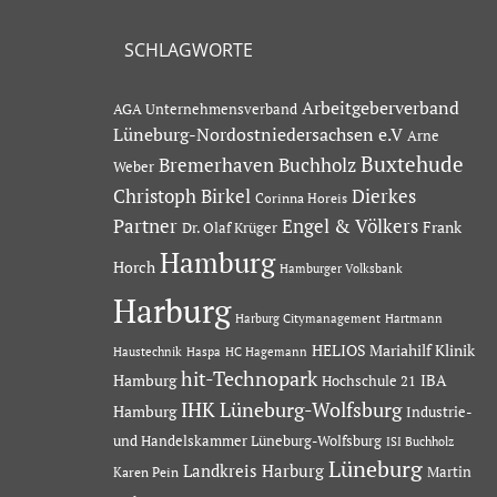
SCHLAGWORTE
Arbeitgeberverband
AGA Unternehmensverband
Lüneburg-Nordostniedersachsen e.V
Arne
Buxtehude
Bremerhaven
Buchholz
Weber
Dierkes
Christoph Birkel
Corinna Horeis
Partner
Engel & Völkers
Dr. Olaf Krüger
Frank
Hamburg
Horch
Hamburger Volksbank
Harburg
Hartmann
Harburg Citymanagement
HELIOS Mariahilf Klinik
Haustechnik
Haspa
HC Hagemann
hit-Technopark
Hamburg
IBA
Hochschule 21
IHK Lüneburg-Wolfsburg
Hamburg
Industrie-
und Handelskammer Lüneburg-Wolfsburg
ISI Buchholz
Lüneburg
Landkreis Harburg
Martin
Karen Pein