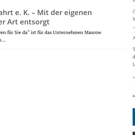
rt e. K. – Mit der eigenen
(
M
er Art entsorgt
den für Sie da“ ist für das Unternehmen Mascow
A
in…
T
L
A