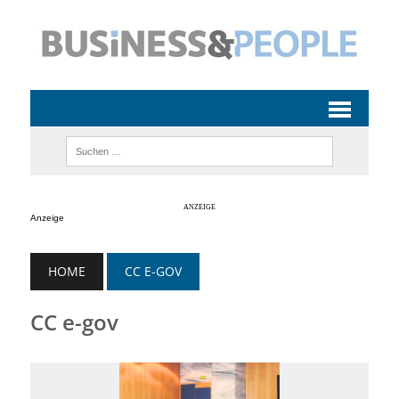
Anzeige
HOME
CC E-GOV
CC e-gov