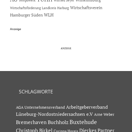
Tempowerk
Wilfried Seyer
Wirtschaftsverein
Wirtschaftsförderung Landkreis Harburg
Hamburger Süden
WLH
Anzeige
SCHLAGWORTE
Arbeitgeberverband
AGA Unternehmensverband
Lüneburg-Nordostniedersachsen e.V
Arne Weber
Buxtehude
Bremerhaven
Buchholz
Dierkes Partner
Christoph Birkel
Corinna Horeis