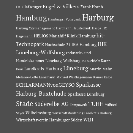
Engel & Völkers
Dr. Olaf Krüger
Frank Horch
Harburg
Hamburg
Hamburger Volksbank
Hartmann Haustechnik
Haspa
Harburg Citymanagement
HC
hit-
HELIOS Mariahilf Klinik Hamburg
Hagemann
Technopark
IHK
IBA Hamburg
Hochschule 21
Lüneburg-Wolfsburg
Industrie- und
Handelskammer Lüneburg-Wolfsburg
Karen
ISI Buchholz
Lüneburg
Landkreis Harburg
Martin Mahn
Pein
Melanie-Gitte Lansmann
Michael Westhagemann
Rainer Kalbe
Sparkasse
SCHLARMANNvonGEYSO
Harburg-Buxtehude
Sparkasse Lüneburg
Stade
Süderelbe AG
TUHH
Tempowerk
Wilfried
Wilhelmsburg
Seyer
Wirtschaftsförderung Landkreis Harburg
Wirtschaftsverein Hamburger Süden
WLH