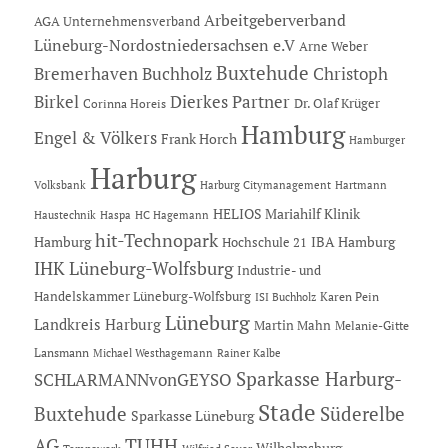
Arbeitgeberverband
AGA Unternehmensverband
Lüneburg-Nordostniedersachsen e.V
Arne Weber
Buxtehude
Bremerhaven
Buchholz
Christoph
Dierkes Partner
Birkel
Dr. Olaf Krüger
Corinna Horeis
Hamburg
Engel & Völkers
Frank Horch
Hamburger
Harburg
Hartmann
Volksbank
Harburg Citymanagement
HELIOS Mariahilf Klinik
Haustechnik
Haspa
HC Hagemann
hit-Technopark
Hamburg
IBA Hamburg
Hochschule 21
IHK Lüneburg-Wolfsburg
Industrie- und
Handelskammer Lüneburg-Wolfsburg
Karen Pein
ISI Buchholz
Lüneburg
Landkreis Harburg
Martin Mahn
Melanie-Gitte
Lansmann
Michael Westhagemann
Rainer Kalbe
Sparkasse Harburg-
SCHLARMANNvonGEYSO
Stade
Buxtehude
Süderelbe
Sparkasse Lüneburg
AG
TUHH
Wilhelmsburg