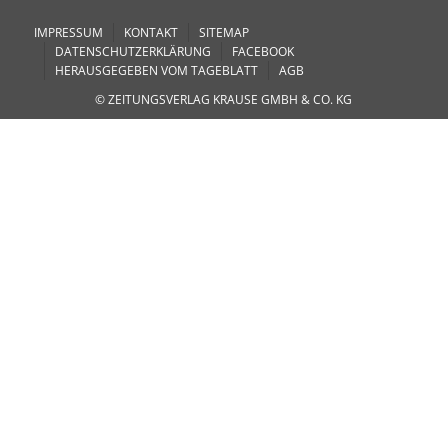
IMPRESSUM
KONTAKT
SITEMAP
DATENSCHUTZERKLÄRUNG
FACEBOOK
HERAUSGEGEBEN VOM TAGEBLATT
AGB
© ZEITUNGSVERLAG KRAUSE GMBH & CO. KG