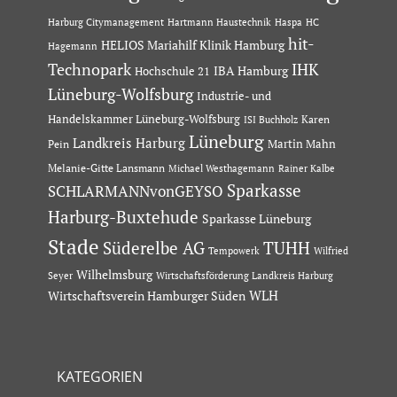
Hartmann Haustechnik
Haspa
Harburg Citymanagement
HC
hit-
HELIOS Mariahilf Klinik Hamburg
Hagemann
Technopark
IHK
IBA Hamburg
Hochschule 21
Lüneburg-Wolfsburg
Industrie- und
Handelskammer Lüneburg-Wolfsburg
Karen
ISI Buchholz
Lüneburg
Landkreis Harburg
Martin Mahn
Pein
Melanie-Gitte Lansmann
Michael Westhagemann
Rainer Kalbe
Sparkasse
SCHLARMANNvonGEYSO
Harburg-Buxtehude
Sparkasse Lüneburg
Stade
Süderelbe AG
TUHH
Tempowerk
Wilfried
Wilhelmsburg
Seyer
Wirtschaftsförderung Landkreis Harburg
Wirtschaftsverein Hamburger Süden
WLH
KATEGORIEN