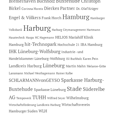
Buxtehude
Bremerhaven
Buchholz
Christoph
Dierkes Partner
Birkel
Dr. Olaf Krüger
Corinna Horeis
Hamburg
Engel & Völkers
Frank Horch
Hamburger
Harburg
Hartmann
Volksbank
Harburg Citymanagement
HELIOS Mariahilf Klinik
Haustechnik
Haspa
HC Hagemann
hit-Technopark
Hamburg
IBA Hamburg
Hochschule 21
IHK Lüneburg-Wolfsburg
Industrie- und
Handelskammer Lüneburg-Wolfsburg
Karen Pein
ISI Buchholz
Lüneburg
Landkreis Harburg
Martin Mahn
Melanie-Gitte
Lansmann
Michael Westhagemann
Rainer Kalbe
Sparkasse Harburg-
SCHLARMANNvonGEYSO
Stade
Buxtehude
Süderelbe
Sparkasse Lüneburg
AG
TUHH
Wilhelmsburg
Tempowerk
Wilfried Seyer
Wirtschaftsverein
Wirtschaftsförderung Landkreis Harburg
Hamburger Süden
WLH