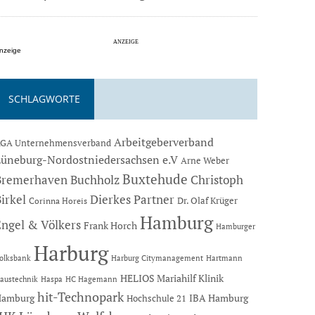
nzeige
SCHLAGWORTE
Arbeitgeberverband
GA Unternehmensverband
Lüneburg-Nordostniedersachsen e.V
Arne Weber
Buxtehude
Bremerhaven
Buchholz
Christoph
Dierkes Partner
irkel
Dr. Olaf Krüger
Corinna Horeis
Hamburg
Engel & Völkers
Frank Horch
Hamburger
Harburg
Hartmann
olksbank
Harburg Citymanagement
HELIOS Mariahilf Klinik
austechnik
Haspa
HC Hagemann
hit-Technopark
Hamburg
IBA Hamburg
Hochschule 21