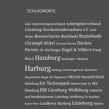
SCHLAGWORTE
Arbeitgeberverband
AGA Unternehmensverband
Lüneburg-Nordostniedersachsen e.V
Arne
Buxtehude
Bremerhaven
Buchholz
Weber
Dierkes
Christoph Birkel
Corinna Horeis
Partner
Engel & Völkers
Dr. Olaf Krüger
Frank
Hamburg
Horch
Hamburger Volksbank
Harburg
Hartmann
Harburg Citymanagement
HELIOS Mariahilf Klinik
Haustechnik
Haspa
HC Hagemann
hit-Technopark
Hamburg
IBA
Hochschule 21
IHK Lüneburg-Wolfsburg
Hamburg
Industrie-
und Handelskammer Lüneburg-Wolfsburg
ISI Buchholz
Lüneburg
Landkreis Harburg
Martin
Karen Pein