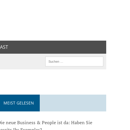
AST
MEIST GELESEN
ie neue Business & People ist da: Haben Sie
ereits Ihr Exemplar?