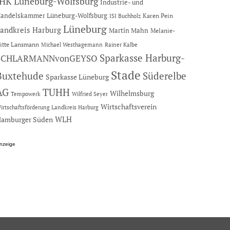
IHK Lüneburg-Wolfsburg
Industrie- und
andelskammer Lüneburg-Wolfsburg
Karen Pein
ISI Buchholz
Lüneburg
andkreis Harburg
Martin Mahn
Melanie-
itte Lansmann
Michael Westhagemann
Rainer Kalbe
Sparkasse Harburg-
SCHLARMANNvonGEYSO
Stade
Buxtehude
Süderelbe
Sparkasse Lüneburg
AG
TUHH
Wilhelmsburg
Tempowerk
Wilfried Seyer
Wirtschaftsverein
irtschaftsförderung Landkreis Harburg
amburger Süden
WLH
nzeige