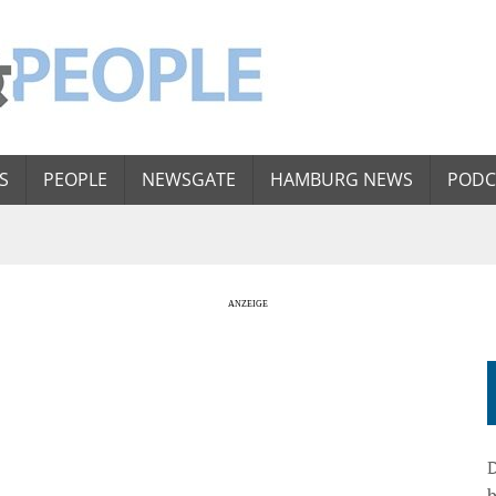
S
PEOPLE
NEWSGATE
HAMBURG NEWS
PODC
D
b