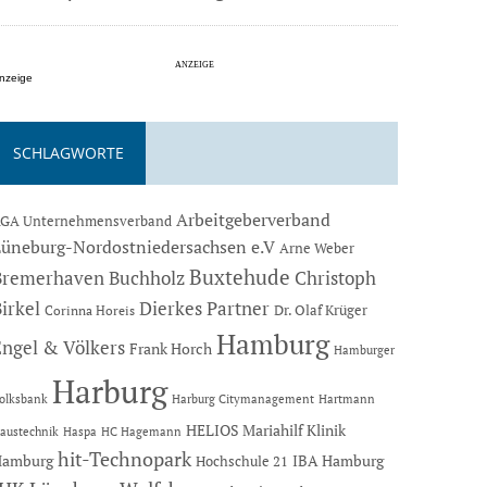
nzeige
SCHLAGWORTE
Arbeitgeberverband
GA Unternehmensverband
Lüneburg-Nordostniedersachsen e.V
Arne Weber
Buxtehude
Bremerhaven
Buchholz
Christoph
Dierkes Partner
irkel
Dr. Olaf Krüger
Corinna Horeis
Hamburg
Engel & Völkers
Frank Horch
Hamburger
Harburg
Hartmann
olksbank
Harburg Citymanagement
HELIOS Mariahilf Klinik
austechnik
Haspa
HC Hagemann
hit-Technopark
Hamburg
IBA Hamburg
Hochschule 21