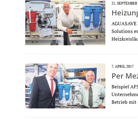
21. SEPTEMBER
Heizun
AGUASAVE u
Solutions e
Heizkreislä
7. APRIL 2017
Per Mez
Beispiel AF
Unternehmun
Betrieb mi