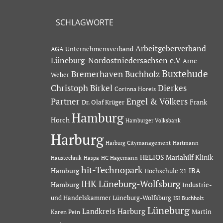
SCHLAGWORTE
Arbeitgeberverband
AGA Unternehmensverband
Lüneburg-Nordostniedersachsen e.V
Arne
Buxtehude
Bremerhaven
Buchholz
Weber
Dierkes
Christoph Birkel
Corinna Horeis
Partner
Engel & Völkers
Dr. Olaf Krüger
Frank
Hamburg
Horch
Hamburger Volksbank
Harburg
Hartmann
Harburg Citymanagement
HELIOS Mariahilf Klinik
Haustechnik
Haspa
HC Hagemann
hit-Technopark
Hamburg
IBA
Hochschule 21
IHK Lüneburg-Wolfsburg
Hamburg
Industrie-
und Handelskammer Lüneburg-Wolfsburg
ISI Buchholz
Lüneburg
Landkreis Harburg
Martin
Karen Pein