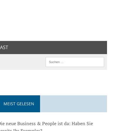
AST
MEIST GELESEN
ie neue Business & People ist da: Haben Sie
ereits Ihr Exemplar?