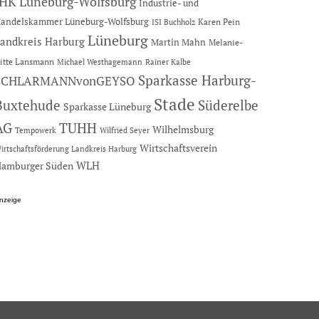
IHK Lüneburg-Wolfsburg
Industrie- und
andelskammer Lüneburg-Wolfsburg
Karen Pein
ISI Buchholz
Lüneburg
andkreis Harburg
Martin Mahn
Melanie-
itte Lansmann
Michael Westhagemann
Rainer Kalbe
Sparkasse Harburg-
SCHLARMANNvonGEYSO
Stade
Buxtehude
Süderelbe
Sparkasse Lüneburg
AG
TUHH
Wilhelmsburg
Tempowerk
Wilfried Seyer
Wirtschaftsverein
irtschaftsförderung Landkreis Harburg
amburger Süden
WLH
nzeige