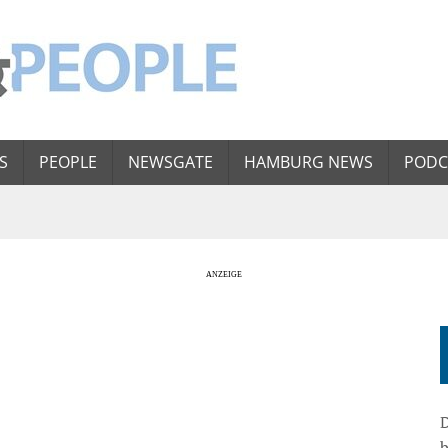
S
PEOPLE
NEWSGATE
HAMBURG NEWS
PODC
D
b