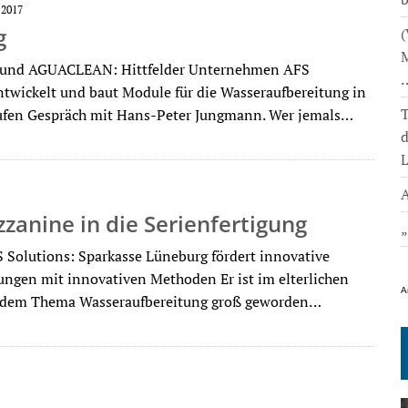
 2017
g
(
M
nd AGUACLEAN: Hittfelder Unternehmen AFS
ntwickelt und baut Module für die Wasseraufbereitung in
T
ufen Gespräch mit Hans-Peter Jungmann. Wer jemals…
L
A
zanine in die Serienfertigung
S Solutions: Sparkasse Lüneburg fördert innovative
gen mit innovativen Methoden Er ist im elterlichen
A
t dem Thema Wasseraufbereitung groß geworden…