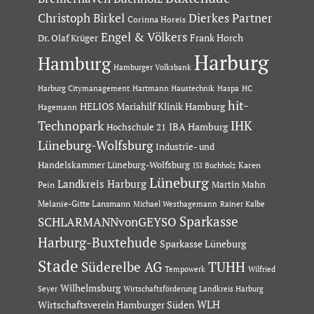
Dierkes Partner
Christoph Birkel
Corinna Horeis
Engel & Völkers
Dr. Olaf Krüger
Frank Horch
Harburg
Hamburg
Hamburger Volksbank
Hartmann Haustechnik
Haspa
Harburg Citymanagement
HC
hit-
HELIOS Mariahilf Klinik Hamburg
Hagemann
Technopark
IHK
IBA Hamburg
Hochschule 21
Lüneburg-Wolfsburg
Industrie- und
Handelskammer Lüneburg-Wolfsburg
Karen
ISI Buchholz
Lüneburg
Landkreis Harburg
Martin Mahn
Pein
Melanie-Gitte Lansmann
Michael Westhagemann
Rainer Kalbe
Sparkasse
SCHLARMANNvonGEYSO
Harburg-Buxtehude
Sparkasse Lüneburg
Stade
Süderelbe AG
TUHH
Tempowerk
Wilfried
Wilhelmsburg
Seyer
Wirtschaftsförderung Landkreis Harburg
Wirtschaftsverein Hamburger Süden
WLH