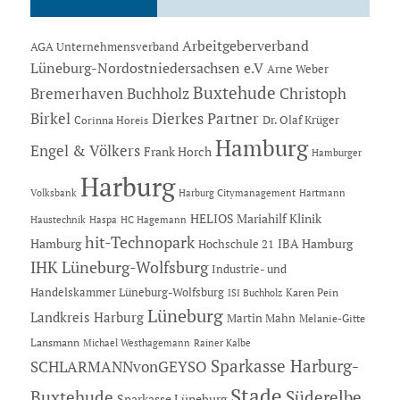
Arbeitgeberverband
AGA Unternehmensverband
Lüneburg-Nordostniedersachsen e.V
Arne Weber
Buxtehude
Bremerhaven
Buchholz
Christoph
Dierkes Partner
Birkel
Dr. Olaf Krüger
Corinna Horeis
Hamburg
Engel & Völkers
Frank Horch
Hamburger
Harburg
Hartmann
Volksbank
Harburg Citymanagement
HELIOS Mariahilf Klinik
Haustechnik
Haspa
HC Hagemann
hit-Technopark
Hamburg
IBA Hamburg
Hochschule 21
IHK Lüneburg-Wolfsburg
Industrie- und
Handelskammer Lüneburg-Wolfsburg
Karen Pein
ISI Buchholz
Lüneburg
Landkreis Harburg
Martin Mahn
Melanie-Gitte
Lansmann
Michael Westhagemann
Rainer Kalbe
Sparkasse Harburg-
SCHLARMANNvonGEYSO
Stade
Buxtehude
Süderelbe
Sparkasse Lüneburg