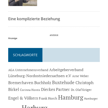
Eine komplizierte Beziehung
Anzeige
SCHLAGWORTE
Arbeitgeberverband
AGA Unternehmensverband
Lüneburg-Nordostniedersachsen e.V
Arne Weber
Buxtehude
Bremerhaven
Buchholz
Christoph
Dierkes Partner
Birkel
Dr. Olaf Krüger
Corinna Horeis
Hamburg
Engel & Völkers
Frank Horch
Hamburger
Harburg