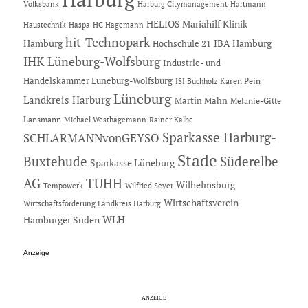
Hartmann
Volksbank
Harburg Citymanagement
HELIOS Mariahilf Klinik
Haustechnik
Haspa
HC Hagemann
hit-Technopark
Hamburg
IBA Hamburg
Hochschule 21
IHK Lüneburg-Wolfsburg
Industrie- und
Handelskammer Lüneburg-Wolfsburg
Karen Pein
ISI Buchholz
Lüneburg
Landkreis Harburg
Martin Mahn
Melanie-Gitte
Lansmann
Michael Westhagemann
Rainer Kalbe
Sparkasse Harburg-
SCHLARMANNvonGEYSO
Stade
Buxtehude
Süderelbe
Sparkasse Lüneburg
AG
TUHH
Wilhelmsburg
Tempowerk
Wilfried Seyer
Wirtschaftsverein
Wirtschaftsförderung Landkreis Harburg
Hamburger Süden
WLH
Anzeige