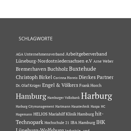
SCHLAGWORTE
Arbeitgeberverband
AGA Unternehmensverband
Lüneburg-Nordostniedersachsen e.V
Arne Weber
Buxtehude
Bremerhaven
Buchholz
Dierkes Partner
Christoph Birkel
Corinna Horeis
Engel & Völkers
Dr. Olaf Krüger
Frank Horch
Harburg
Hamburg
Hamburger Volksbank
Hartmann Haustechnik
Haspa
Harburg Citymanagement
HC
hit-
HELIOS Mariahilf Klinik Hamburg
Hagemann
Technopark
IHK
IBA Hamburg
Hochschule 21
Lüneburg-Wolfsburg
Industrie- und