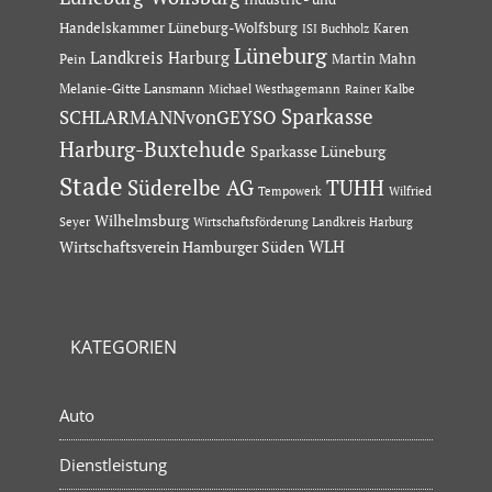
Handelskammer Lüneburg-Wolfsburg
Karen
ISI Buchholz
Lüneburg
Landkreis Harburg
Martin Mahn
Pein
Melanie-Gitte Lansmann
Michael Westhagemann
Rainer Kalbe
Sparkasse
SCHLARMANNvonGEYSO
Harburg-Buxtehude
Sparkasse Lüneburg
Stade
Süderelbe AG
TUHH
Tempowerk
Wilfried
Wilhelmsburg
Seyer
Wirtschaftsförderung Landkreis Harburg
Wirtschaftsverein Hamburger Süden
WLH
KATEGORIEN
Auto
Dienstleistung