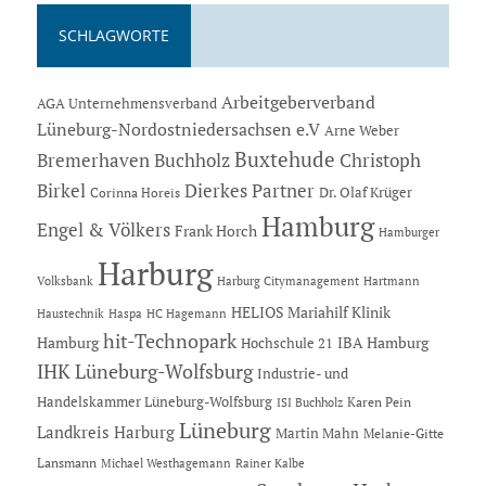
SCHLAGWORTE
Arbeitgeberverband
AGA Unternehmensverband
Lüneburg-Nordostniedersachsen e.V
Arne Weber
Buxtehude
Bremerhaven
Buchholz
Christoph
Dierkes Partner
Birkel
Dr. Olaf Krüger
Corinna Horeis
Hamburg
Engel & Völkers
Frank Horch
Hamburger
Harburg
Hartmann
Volksbank
Harburg Citymanagement
HELIOS Mariahilf Klinik
Haustechnik
Haspa
HC Hagemann
hit-Technopark
Hamburg
IBA Hamburg
Hochschule 21
IHK Lüneburg-Wolfsburg
Industrie- und
Handelskammer Lüneburg-Wolfsburg
Karen Pein
ISI Buchholz
Lüneburg
Landkreis Harburg
Martin Mahn
Melanie-Gitte
Lansmann
Michael Westhagemann
Rainer Kalbe