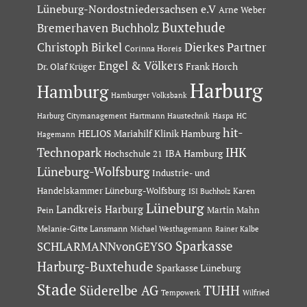
Lüneburg-Nordostniedersachsen e.V
Arne Weber
Buxtehude
Bremerhaven
Buchholz
Dierkes Partner
Christoph Birkel
Corinna Horeis
Engel & Völkers
Dr. Olaf Krüger
Frank Horch
Harburg
Hamburg
Hamburger Volksbank
Hartmann Haustechnik
Haspa
Harburg Citymanagement
HC
hit-
HELIOS Mariahilf Klinik Hamburg
Hagemann
Technopark
IHK
IBA Hamburg
Hochschule 21
Lüneburg-Wolfsburg
Industrie- und
Handelskammer Lüneburg-Wolfsburg
Karen
ISI Buchholz
Lüneburg
Landkreis Harburg
Martin Mahn
Pein
Melanie-Gitte Lansmann
Michael Westhagemann
Rainer Kalbe
Sparkasse
SCHLARMANNvonGEYSO
Harburg-Buxtehude
Sparkasse Lüneburg
Stade
Süderelbe AG
TUHH
Tempowerk
Wilfried