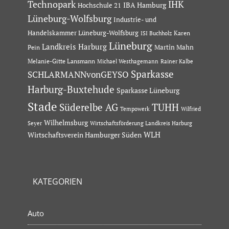
Technopark
IHK
IBA Hamburg
Hochschule 21
Lüneburg-Wolfsburg
Industrie- und
Handelskammer Lüneburg-Wolfsburg
Karen
ISI Buchholz
Lüneburg
Landkreis Harburg
Martin Mahn
Pein
Melanie-Gitte Lansmann
Michael Westhagemann
Rainer Kalbe
Sparkasse
SCHLARMANNvonGEYSO
Harburg-Buxtehude
Sparkasse Lüneburg
Stade
Süderelbe AG
TUHH
Tempowerk
Wilfried
Wilhelmsburg
Seyer
Wirtschaftsförderung Landkreis Harburg
Wirtschaftsverein Hamburger Süden
WLH
KATEGORIEN
Auto