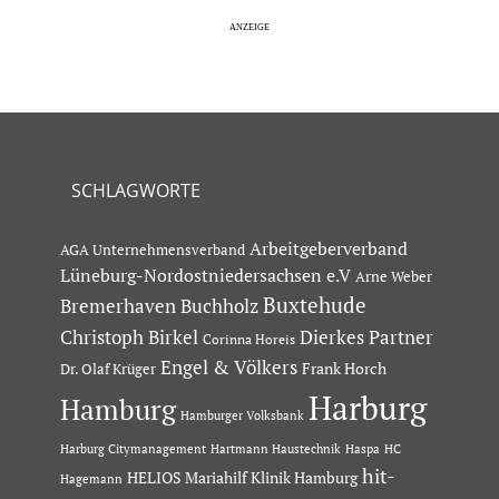
SCHLAGWORTE
Arbeitgeberverband
AGA Unternehmensverband
Lüneburg-Nordostniedersachsen e.V
Arne Weber
Buxtehude
Bremerhaven
Buchholz
Dierkes Partner
Christoph Birkel
Corinna Horeis
Engel & Völkers
Dr. Olaf Krüger
Frank Horch
Harburg
Hamburg
Hamburger Volksbank
Hartmann Haustechnik
Haspa
Harburg Citymanagement
HC
hit-
HELIOS Mariahilf Klinik Hamburg
Hagemann