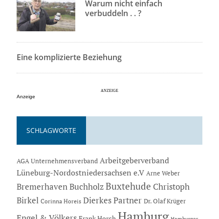
Warum nicht einfach
verbuddeln . . ?
Eine komplizierte Beziehung
Anzeige
SCHLAGWORTE
Arbeitgeberverband
AGA Unternehmensverband
Lüneburg-Nordostniedersachsen e.V
Arne Weber
Buxtehude
Bremerhaven
Buchholz
Christoph
Dierkes Partner
Birkel
Dr. Olaf Krüger
Corinna Horeis
Hamburg
Engel & Völkers
Frank Horch