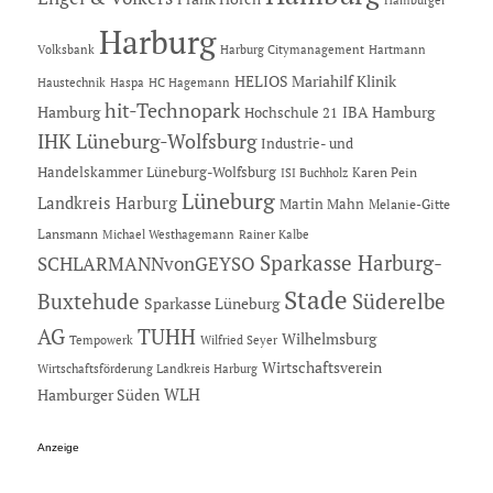
Hamburger
Harburg
Hartmann
Volksbank
Harburg Citymanagement
HELIOS Mariahilf Klinik
Haustechnik
Haspa
HC Hagemann
hit-Technopark
Hamburg
IBA Hamburg
Hochschule 21
IHK Lüneburg-Wolfsburg
Industrie- und
Handelskammer Lüneburg-Wolfsburg
Karen Pein
ISI Buchholz
Lüneburg
Landkreis Harburg
Martin Mahn
Melanie-Gitte
Lansmann
Michael Westhagemann
Rainer Kalbe
Sparkasse Harburg-
SCHLARMANNvonGEYSO
Stade
Buxtehude
Süderelbe
Sparkasse Lüneburg
AG
TUHH
Wilhelmsburg
Tempowerk
Wilfried Seyer
Wirtschaftsverein
Wirtschaftsförderung Landkreis Harburg
Hamburger Süden
WLH
Anzeige