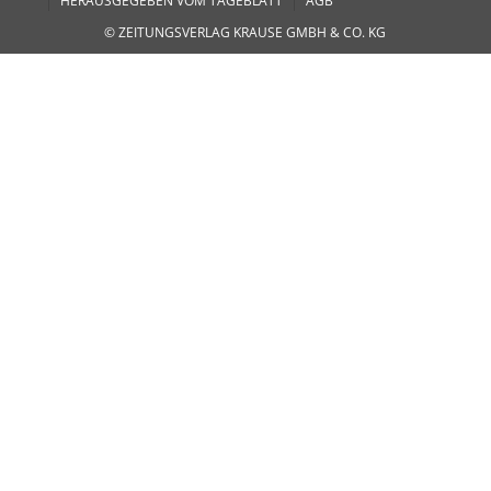
HERAUSGEGEBEN VOM TAGEBLATT
AGB
© ZEITUNGSVERLAG KRAUSE GMBH & CO. KG