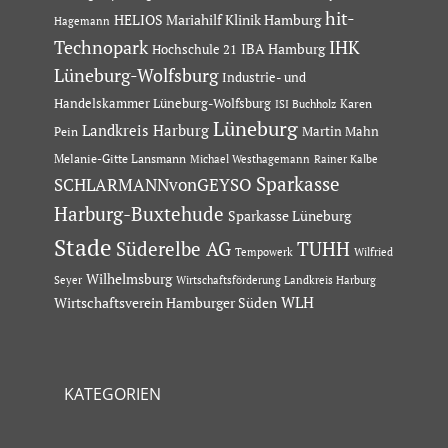
hit-
HELIOS Mariahilf Klinik Hamburg
Hagemann
Technopark
IHK
IBA Hamburg
Hochschule 21
Lüneburg-Wolfsburg
Industrie- und
Handelskammer Lüneburg-Wolfsburg
Karen
ISI Buchholz
Lüneburg
Landkreis Harburg
Martin Mahn
Pein
Melanie-Gitte Lansmann
Michael Westhagemann
Rainer Kalbe
Sparkasse
SCHLARMANNvonGEYSO
Harburg-Buxtehude
Sparkasse Lüneburg
Stade
Süderelbe AG
TUHH
Tempowerk
Wilfried
Wilhelmsburg
Seyer
Wirtschaftsförderung Landkreis Harburg
Wirtschaftsverein Hamburger Süden
WLH
KATEGORIEN