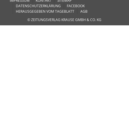
IMPRESSUM
KONTAKT
SITEMAP
DATENSCHUTZERKLÄRUNG
FACEBOOK
HERAUSGEGEBEN VOM TAGEBLATT
AGB
© ZEITUNGSVERLAG KRAUSE GMBH & CO. KG