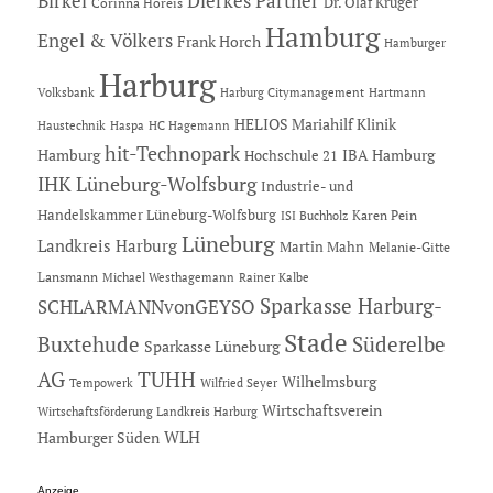
Dierkes Partner
Birkel
Dr. Olaf Krüger
Corinna Horeis
Hamburg
Engel & Völkers
Frank Horch
Hamburger
Harburg
Hartmann
Volksbank
Harburg Citymanagement
HELIOS Mariahilf Klinik
Haustechnik
Haspa
HC Hagemann
hit-Technopark
Hamburg
IBA Hamburg
Hochschule 21
IHK Lüneburg-Wolfsburg
Industrie- und
Handelskammer Lüneburg-Wolfsburg
Karen Pein
ISI Buchholz
Lüneburg
Landkreis Harburg
Martin Mahn
Melanie-Gitte
Lansmann
Michael Westhagemann
Rainer Kalbe
Sparkasse Harburg-
SCHLARMANNvonGEYSO
Stade
Buxtehude
Süderelbe
Sparkasse Lüneburg
AG
TUHH
Wilhelmsburg
Tempowerk
Wilfried Seyer
Wirtschaftsverein
Wirtschaftsförderung Landkreis Harburg
Hamburger Süden
WLH
Anzeige