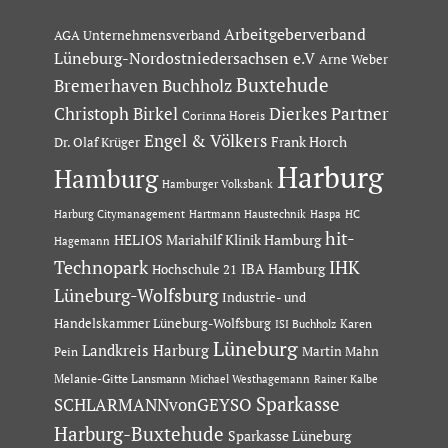
Arbeitgeberverband
AGA Unternehmensverband
Lüneburg-Nordostniedersachsen e.V
Arne Weber
Buxtehude
Bremerhaven
Buchholz
Dierkes Partner
Christoph Birkel
Corinna Horeis
Engel & Völkers
Dr. Olaf Krüger
Frank Horch
Harburg
Hamburg
Hamburger Volksbank
Hartmann Haustechnik
Haspa
Harburg Citymanagement
HC
hit-
HELIOS Mariahilf Klinik Hamburg
Hagemann
Technopark
IHK
IBA Hamburg
Hochschule 21
Lüneburg-Wolfsburg
Industrie- und
Handelskammer Lüneburg-Wolfsburg
Karen
ISI Buchholz
Lüneburg
Landkreis Harburg
Martin Mahn
Pein
Melanie-Gitte Lansmann
Michael Westhagemann
Rainer Kalbe
Sparkasse
SCHLARMANNvonGEYSO
Harburg-Buxtehude
Sparkasse Lüneburg