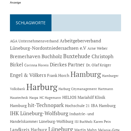
Anzeige
SCHLAGWORTE
Arbeitgeberverband
AGA Unternehmensverband
Lüneburg-Nordostniedersachsen e.V
Arne Weber
Buxtehude
Bremerhaven
Buchholz
Christoph
Dierkes Partner
Birkel
Dr. Olaf Krüger
Corinna Horeis
Hamburg
Engel & Völkers
Frank Horch
Hamburger
Harburg
Hartmann
Volksbank
Harburg Citymanagement
HELIOS Mariahilf Klinik
Haustechnik
Haspa
HC Hagemann
hit-Technopark
Hamburg
IBA Hamburg
Hochschule 21
IHK Lüneburg-Wolfsburg
Industrie- und
Handelskammer Lüneburg-Wolfsburg
Karen Pein
ISI Buchholz
Lüneburg
Landkreis Harburg
Martin Mahn
Melanie-Gitte