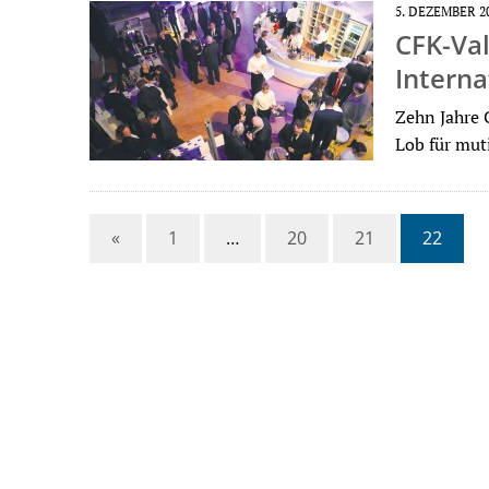
5. DEZEMBER 2
CFK-Val
Interna
Zehn Jahre C
Lob für mut
«
1
…
20
21
22