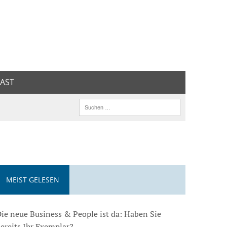
AST
MEIST GELESEN
ie neue Business & People ist da: Haben Sie
ereits Ihr Exemplar?