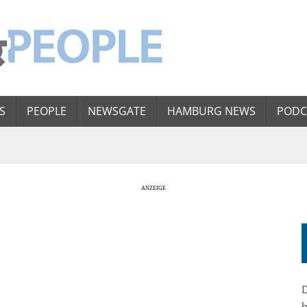
S
PEOPLE
NEWSGATE
HAMBURG NEWS
PODC
D
b