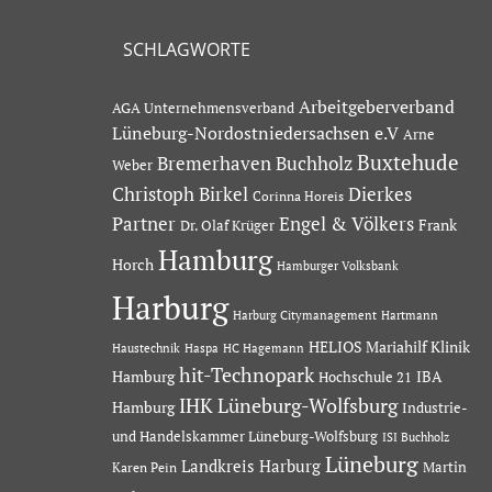
SCHLAGWORTE
Arbeitgeberverband
AGA Unternehmensverband
Lüneburg-Nordostniedersachsen e.V
Arne
Buxtehude
Bremerhaven
Buchholz
Weber
Dierkes
Christoph Birkel
Corinna Horeis
Partner
Engel & Völkers
Dr. Olaf Krüger
Frank
Hamburg
Horch
Hamburger Volksbank
Harburg
Hartmann
Harburg Citymanagement
HELIOS Mariahilf Klinik
Haustechnik
Haspa
HC Hagemann
hit-Technopark
Hamburg
IBA
Hochschule 21
IHK Lüneburg-Wolfsburg
Hamburg
Industrie-
und Handelskammer Lüneburg-Wolfsburg
ISI Buchholz
Lüneburg
Landkreis Harburg
Martin
Karen Pein