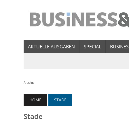
AKTUELLE AUSGABEN
SPECIAL
BUSINES
Anzeige
HOME
STADE
Stade