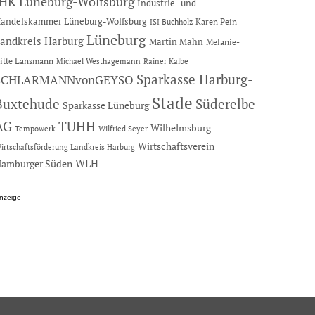
IHK Lüneburg-Wolfsburg
Industrie- und
andelskammer Lüneburg-Wolfsburg
Karen Pein
ISI Buchholz
Lüneburg
andkreis Harburg
Martin Mahn
Melanie-
itte Lansmann
Michael Westhagemann
Rainer Kalbe
Sparkasse Harburg-
SCHLARMANNvonGEYSO
Stade
Buxtehude
Süderelbe
Sparkasse Lüneburg
AG
TUHH
Wilhelmsburg
Tempowerk
Wilfried Seyer
Wirtschaftsverein
irtschaftsförderung Landkreis Harburg
amburger Süden
WLH
nzeige