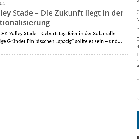
014
ley Stade – Die Zukunft liegt in der
(
M
tionalisierung
FK-Valley Stade – Geburtstagsfeier in der Solarhalle –
T
ige Gründer Ein bisschen „spacig“ sollte es sein – und…
L
A
A