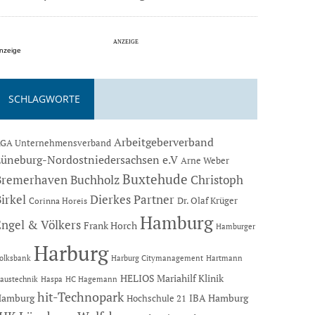
nzeige
SCHLAGWORTE
Arbeitgeberverband
GA Unternehmensverband
Lüneburg-Nordostniedersachsen e.V
Arne Weber
Buxtehude
Bremerhaven
Buchholz
Christoph
Dierkes Partner
irkel
Dr. Olaf Krüger
Corinna Horeis
Hamburg
Engel & Völkers
Frank Horch
Hamburger
Harburg
Hartmann
olksbank
Harburg Citymanagement
HELIOS Mariahilf Klinik
austechnik
Haspa
HC Hagemann
hit-Technopark
Hamburg
IBA Hamburg
Hochschule 21