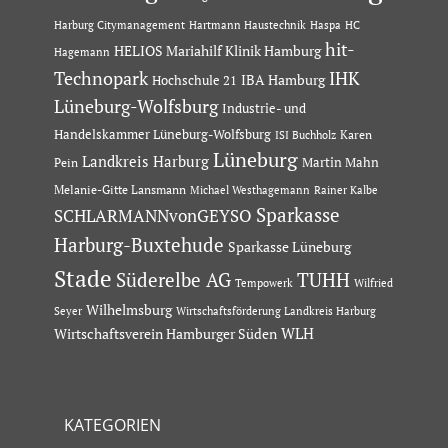
Hartmann Haustechnik
Haspa
Harburg Citymanagement
HC
hit-
HELIOS Mariahilf Klinik Hamburg
Hagemann
Technopark
IHK
IBA Hamburg
Hochschule 21
Lüneburg-Wolfsburg
Industrie- und
Handelskammer Lüneburg-Wolfsburg
Karen
ISI Buchholz
Lüneburg
Landkreis Harburg
Martin Mahn
Pein
Melanie-Gitte Lansmann
Michael Westhagemann
Rainer Kalbe
Sparkasse
SCHLARMANNvonGEYSO
Harburg-Buxtehude
Sparkasse Lüneburg
Stade
Süderelbe AG
TUHH
Tempowerk
Wilfried
Wilhelmsburg
Seyer
Wirtschaftsförderung Landkreis Harburg
Wirtschaftsverein Hamburger Süden
WLH
KATEGORIEN