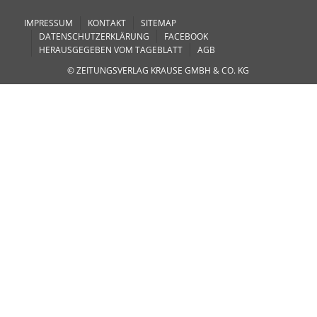
IMPRESSUM
KONTAKT
SITEMAP
DATENSCHUTZERKLÄRUNG
FACEBOOK
HERAUSGEGEBEN VOM TAGEBLATT
AGB
© ZEITUNGSVERLAG KRAUSE GMBH & CO. KG