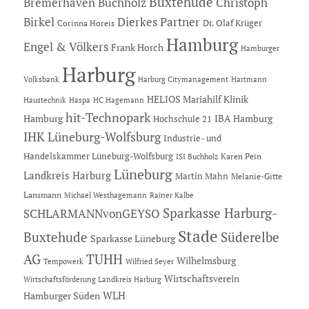
Buxtehude
Bremerhaven
Buchholz
Christoph
Dierkes Partner
Birkel
Dr. Olaf Krüger
Corinna Horeis
Hamburg
Engel & Völkers
Frank Horch
Hamburger
Harburg
Hartmann
Volksbank
Harburg Citymanagement
HELIOS Mariahilf Klinik
Haustechnik
Haspa
HC Hagemann
hit-Technopark
Hamburg
IBA Hamburg
Hochschule 21
IHK Lüneburg-Wolfsburg
Industrie- und
Handelskammer Lüneburg-Wolfsburg
Karen Pein
ISI Buchholz
Lüneburg
Landkreis Harburg
Martin Mahn
Melanie-Gitte
Lansmann
Michael Westhagemann
Rainer Kalbe
Sparkasse Harburg-
SCHLARMANNvonGEYSO
Stade
Buxtehude
Süderelbe
Sparkasse Lüneburg
AG
TUHH
Wilhelmsburg
Tempowerk
Wilfried Seyer
Wirtschaftsverein
Wirtschaftsförderung Landkreis Harburg
Hamburger Süden
WLH