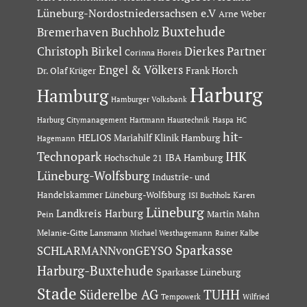
Lüneburg-Nordostniedersachsen e.V
Arne Weber
Buxtehude
Bremerhaven
Buchholz
Dierkes Partner
Christoph Birkel
Corinna Horeis
Engel & Völkers
Dr. Olaf Krüger
Frank Horch
Harburg
Hamburg
Hamburger Volksbank
Hartmann Haustechnik
Haspa
Harburg Citymanagement
HC
hit-
HELIOS Mariahilf Klinik Hamburg
Hagemann
Technopark
IHK
IBA Hamburg
Hochschule 21
Lüneburg-Wolfsburg
Industrie- und
Handelskammer Lüneburg-Wolfsburg
Karen
ISI Buchholz
Lüneburg
Landkreis Harburg
Martin Mahn
Pein
Melanie-Gitte Lansmann
Michael Westhagemann
Rainer Kalbe
Sparkasse
SCHLARMANNvonGEYSO
Harburg-Buxtehude
Sparkasse Lüneburg
Stade
Süderelbe AG
TUHH
Tempowerk
Wilfried