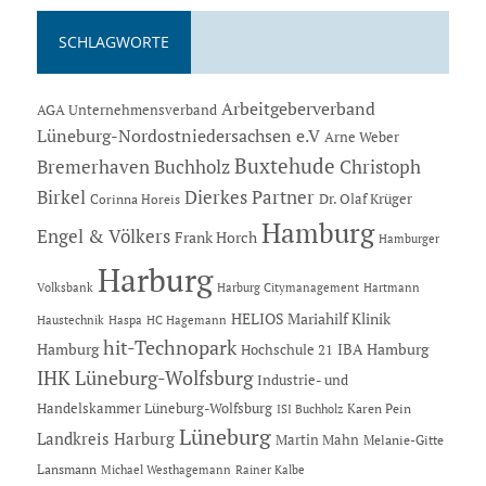
SCHLAGWORTE
Arbeitgeberverband
AGA Unternehmensverband
Lüneburg-Nordostniedersachsen e.V
Arne Weber
Buxtehude
Bremerhaven
Buchholz
Christoph
Dierkes Partner
Birkel
Dr. Olaf Krüger
Corinna Horeis
Hamburg
Engel & Völkers
Frank Horch
Hamburger
Harburg
Hartmann
Volksbank
Harburg Citymanagement
HELIOS Mariahilf Klinik
Haustechnik
Haspa
HC Hagemann
hit-Technopark
Hamburg
IBA Hamburg
Hochschule 21
IHK Lüneburg-Wolfsburg
Industrie- und
Handelskammer Lüneburg-Wolfsburg
Karen Pein
ISI Buchholz
Lüneburg
Landkreis Harburg
Martin Mahn
Melanie-Gitte
Lansmann
Michael Westhagemann
Rainer Kalbe