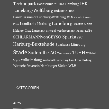
Technopark
IHK
IBA Hamburg
Hochschule 21
Lüneburg-Wolfsburg
Industrie- und
Handelskammer Lüneburg-Wolfsburg
Karen
ISI Buchholz
Lüneburg
Landkreis Harburg
Martin Mahn
Pein
Melanie-Gitte Lansmann
Michael Westhagemann
Rainer Kalbe
Sparkasse
SCHLARMANNvonGEYSO
Harburg-Buxtehude
Sparkasse Lüneburg
Stade
Süderelbe AG
TUHH
Tempowerk
Wilfried
Wilhelmsburg
Seyer
Wirtschaftsförderung Landkreis Harburg
Wirtschaftsverein Hamburger Süden
WLH
KATEGORIEN
Auto