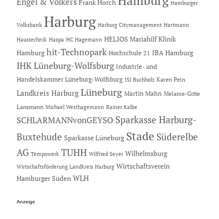
Hamburg
Engel & Völkers
Frank Horch
Hamburger
Harburg
Hartmann
Volksbank
Harburg Citymanagement
HELIOS Mariahilf Klinik
Haustechnik
Haspa
HC Hagemann
hit-Technopark
Hamburg
IBA Hamburg
Hochschule 21
IHK Lüneburg-Wolfsburg
Industrie- und
Handelskammer Lüneburg-Wolfsburg
Karen Pein
ISI Buchholz
Lüneburg
Landkreis Harburg
Martin Mahn
Melanie-Gitte
Lansmann
Michael Westhagemann
Rainer Kalbe
Sparkasse Harburg-
SCHLARMANNvonGEYSO
Stade
Buxtehude
Süderelbe
Sparkasse Lüneburg
AG
TUHH
Wilhelmsburg
Tempowerk
Wilfried Seyer
Wirtschaftsverein
Wirtschaftsförderung Landkreis Harburg
Hamburger Süden
WLH
Anzeige