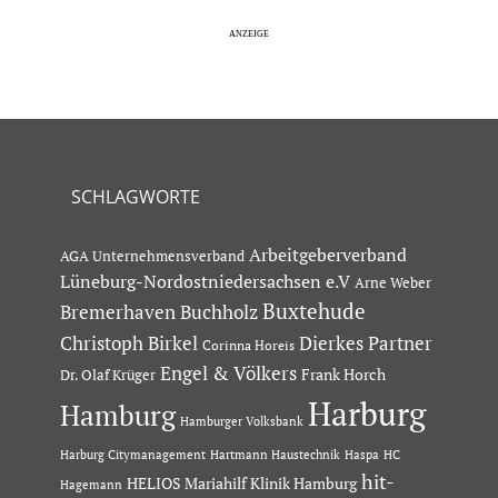
SCHLAGWORTE
Arbeitgeberverband
AGA Unternehmensverband
Lüneburg-Nordostniedersachsen e.V
Arne Weber
Buxtehude
Bremerhaven
Buchholz
Dierkes Partner
Christoph Birkel
Corinna Horeis
Engel & Völkers
Dr. Olaf Krüger
Frank Horch
Harburg
Hamburg
Hamburger Volksbank
Hartmann Haustechnik
Haspa
Harburg Citymanagement
HC
hit-
HELIOS Mariahilf Klinik Hamburg
Hagemann