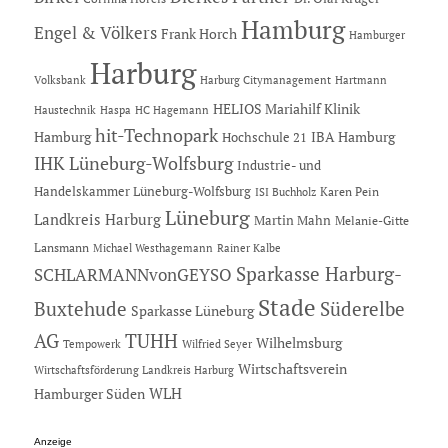
Hamburg
Engel & Völkers
Frank Horch
Hamburger
Harburg
Hartmann
Volksbank
Harburg Citymanagement
HELIOS Mariahilf Klinik
Haustechnik
Haspa
HC Hagemann
hit-Technopark
Hamburg
IBA Hamburg
Hochschule 21
IHK Lüneburg-Wolfsburg
Industrie- und
Handelskammer Lüneburg-Wolfsburg
Karen Pein
ISI Buchholz
Lüneburg
Landkreis Harburg
Martin Mahn
Melanie-Gitte
Lansmann
Michael Westhagemann
Rainer Kalbe
Sparkasse Harburg-
SCHLARMANNvonGEYSO
Stade
Buxtehude
Süderelbe
Sparkasse Lüneburg
AG
TUHH
Wilhelmsburg
Tempowerk
Wilfried Seyer
Wirtschaftsverein
Wirtschaftsförderung Landkreis Harburg
Hamburger Süden
WLH
Anzeige