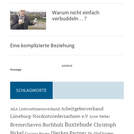
Warum nicht einfach
verbuddeln . . ?
Eine komplizierte Beziehung
Anzeige
SCHLAGWORTE
Arbeitgeberverband
AGA Unternehmensverband
Lüneburg-Nordostniedersachsen e.V
Arne Weber
Buxtehude
Bremerhaven
Buchholz
Christoph
Dierkes Partner
Birkel
Dr. Olaf Krüger
Corinna Horeis