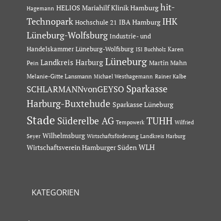
hit-
HELIOS Mariahilf Klinik Hamburg
Hagemann
Technopark
IHK
IBA Hamburg
Hochschule 21
Lüneburg-Wolfsburg
Industrie- und
Handelskammer Lüneburg-Wolfsburg
Karen
ISI Buchholz
Lüneburg
Landkreis Harburg
Martin Mahn
Pein
Melanie-Gitte Lansmann
Michael Westhagemann
Rainer Kalbe
Sparkasse
SCHLARMANNvonGEYSO
Harburg-Buxtehude
Sparkasse Lüneburg
Stade
Süderelbe AG
TUHH
Tempowerk
Wilfried
Wilhelmsburg
Seyer
Wirtschaftsförderung Landkreis Harburg
Wirtschaftsverein Hamburger Süden
WLH
KATEGORIEN