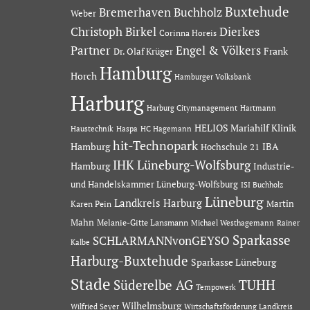
Buxtehude
Bremerhaven
Buchholz
Weber
Dierkes
Christoph Birkel
Corinna Horeis
Partner
Engel & Völkers
Dr. Olaf Krüger
Frank
Hamburg
Horch
Hamburger Volksbank
Harburg
Hartmann
Harburg Citymanagement
HELIOS Mariahilf Klinik
Haustechnik
Haspa
HC Hagemann
hit-Technopark
Hamburg
IBA
Hochschule 21
IHK Lüneburg-Wolfsburg
Hamburg
Industrie-
und Handelskammer Lüneburg-Wolfsburg
ISI Buchholz
Lüneburg
Landkreis Harburg
Martin
Karen Pein
Mahn
Melanie-Gitte Lansmann
Michael Westhagemann
Rainer
Sparkasse
SCHLARMANNvonGEYSO
Kalbe
Harburg-Buxtehude
Sparkasse Lüneburg
Stade
Süderelbe AG
TUHH
Tempowerk
Wilhelmsburg
Wilfried Seyer
Wirtschaftsförderung Landkreis