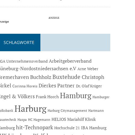
nzeige
SCHLAGWORTE
Arbeitgeberverband
GA Unternehmensverband
Lüneburg-Nordostniedersachsen e.V
Arne Weber
Buxtehude
Bremerhaven
Buchholz
Christoph
Dierkes Partner
irkel
Dr. Olaf Krüger
Corinna Horeis
Hamburg
Engel & Völkers
Frank Horch
Hamburger
Harburg
Hartmann
olksbank
Harburg Citymanagement
HELIOS Mariahilf Klinik
austechnik
Haspa
HC Hagemann
hit-Technopark
Hamburg
IBA Hamburg
Hochschule 21