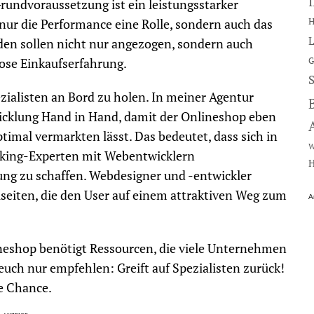
ndvoraussetzung ist ein leistungsstarker
H
 nur die Performance eine Rolle, sondern auch das
L
den sollen nicht nur angezogen, sondern auch
G
lose Einkaufserfahrung.
zialisten an Bord zu holen. In meiner Agentur
icklung Hand in Hand, damit der Onlineshop eben
timal vermarkten lässt. Das bedeutet, dass sich in
W
cking-Experten mit Webentwicklern
H
ng zu schaffen. Webdesigner und -entwickler
lseiten, die den User auf einem attraktiven Weg zum
A
nlineshop benötigt Ressourcen, die viele Unternehmen
euch nur empfehlen: Greift auf Spezialisten zurück!
ne Chance.