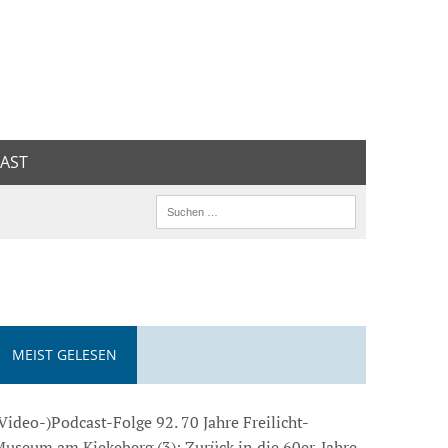
AST
MEIST GELESEN
Video-)Podcast-Folge 92. 70 Jahre Freilicht-
useum am Kiekeberg (3): Zurück in die 60er-Jahre