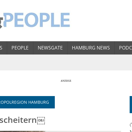
S
PEOPLE
NEWSGATE
HAMBURG NEWS
PODC
TROPOLREGION HAMBURG
 scheitern￼
(
M