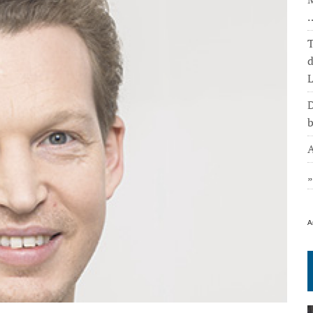
T
L
D
b
A
A