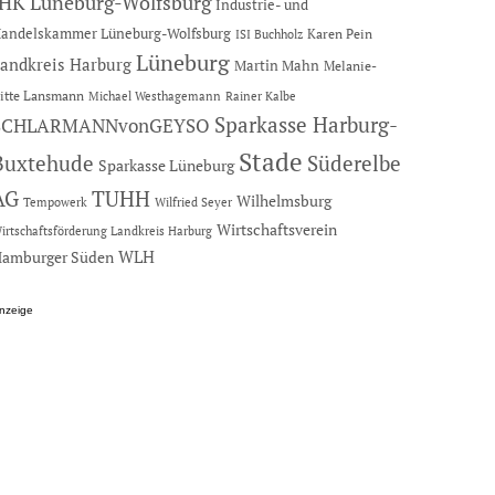
IHK Lüneburg-Wolfsburg
Industrie- und
andelskammer Lüneburg-Wolfsburg
Karen Pein
ISI Buchholz
Lüneburg
andkreis Harburg
Martin Mahn
Melanie-
itte Lansmann
Michael Westhagemann
Rainer Kalbe
Sparkasse Harburg-
SCHLARMANNvonGEYSO
Stade
Buxtehude
Süderelbe
Sparkasse Lüneburg
AG
TUHH
Wilhelmsburg
Tempowerk
Wilfried Seyer
Wirtschaftsverein
irtschaftsförderung Landkreis Harburg
amburger Süden
WLH
nzeige