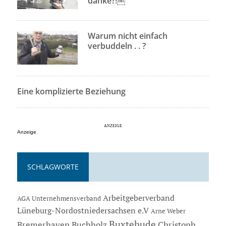
danke?!￼
Warum nicht einfach
verbuddeln . . ?
Eine komplizierte Beziehung
Anzeige
SCHLAGWORTE
Arbeitgeberverband
AGA Unternehmensverband
Lüneburg-Nordostniedersachsen e.V
Arne Weber
Buxtehude
Bremerhaven
Buchholz
Christoph