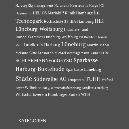
Hartmann Haustechnik
Haspa
Harburg Citymanagement
HC
hit-
HELIOS Mariahilf Klinik Hamburg
Hagemann
Technopark
IHK
IBA Hamburg
Hochschule 21
Lüneburg-Wolfsburg
Industrie- und
Handelskammer Lüneburg-Wolfsburg
Karen
ISI Buchholz
Lüneburg
Landkreis Harburg
Martin Mahn
Pein
Melanie-Gitte Lansmann
Michael Westhagemann
Rainer Kalbe
Sparkasse
SCHLARMANNvonGEYSO
Harburg-Buxtehude
Sparkasse Lüneburg
Stade
Süderelbe AG
TUHH
Tempowerk
Wilfried
Wilhelmsburg
Seyer
Wirtschaftsförderung Landkreis Harburg
Wirtschaftsverein Hamburger Süden
WLH
KATEGORIEN