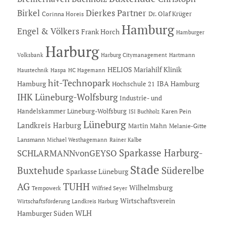
Dierkes Partner
Birkel
Dr. Olaf Krüger
Corinna Horeis
Hamburg
Engel & Völkers
Frank Horch
Hamburger
Harburg
Hartmann
Volksbank
Harburg Citymanagement
HELIOS Mariahilf Klinik
Haustechnik
Haspa
HC Hagemann
hit-Technopark
Hamburg
IBA Hamburg
Hochschule 21
IHK Lüneburg-Wolfsburg
Industrie- und
Handelskammer Lüneburg-Wolfsburg
Karen Pein
ISI Buchholz
Lüneburg
Landkreis Harburg
Martin Mahn
Melanie-Gitte
Lansmann
Michael Westhagemann
Rainer Kalbe
Sparkasse Harburg-
SCHLARMANNvonGEYSO
Stade
Buxtehude
Süderelbe
Sparkasse Lüneburg
AG
TUHH
Wilhelmsburg
Tempowerk
Wilfried Seyer
Wirtschaftsverein
Wirtschaftsförderung Landkreis Harburg
Hamburger Süden
WLH